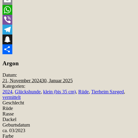
Email
WhatsApp
Viber
Telegram
Snapchat
Teilen
Argon
Datum:
21. November 2024
30. Januar 2025
Kategorien:
2024
,
Glückshunde
,
klein (bis 35 cm)
,
Rüde
,
Tierheim Szeged
,
vermittelt
Geschlecht
Rüde
Rasse
Dackel
Geburtsdatum
ca. 03/2023
Farbe