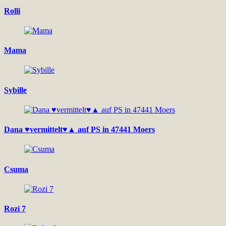
Rolli
Mama
Sybille
Dana ♥vermittelt♥▲ auf PS in 47441 Moers
Csuma
Rozi 7