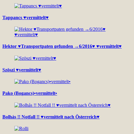
Tappancs ♥vermittelt♥
Hektor ♥Transportpaten gefunden →6/2016♥ ♥vermittelt♥
Szöszi ♥vermittelt♥
Pako (Bogancs)•vermittelt•
Bolhás !! Notfall !! ♥vermittelt nach Österreich♥