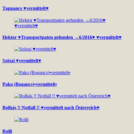
Tappancs ♥vermittelt♥
Hektor ♥Transportpaten gefunden →6/2016♥ ♥vermittelt♥
Szöszi ♥vermittelt♥
Pako (Bogancs)•vermittelt•
Bolhás !! Notfall !! ♥vermittelt nach Österreich♥
Rolli