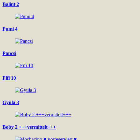
Balint 2
Pumi 4
Pancsi
Fifi 10
Gyula 3
Boby 2 +++vermittelt+++