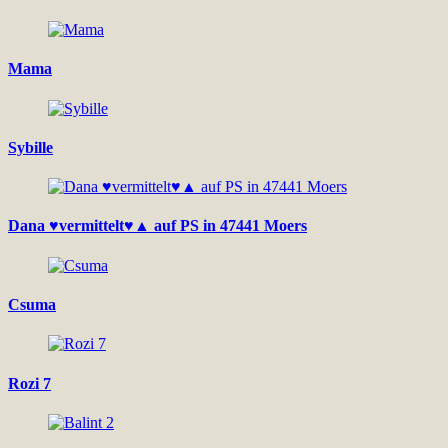
Mama
Sybille
Dana ♥vermittelt♥▲ auf PS in 47441 Moers
Csuma
Rozi 7