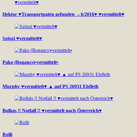
Hektor ♥Transportpaten gefunden →6/2016♥ ♥vermittelt♥
Szöszi ♥vermittelt♥
Pako (Bogancs)•vermittelt•
Murphy ♥vermittelt♥ ▲ auf PS 26931 Elsfleth
Bolhás !! Notfall !! ♥vermittelt nach Österreich♥
Rolli