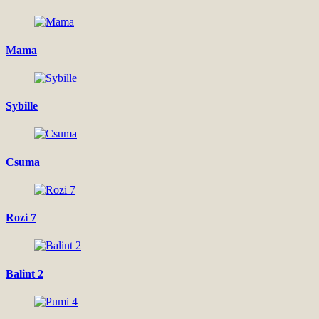
Mama
Sybille
Csuma
Rozi 7
Balint 2