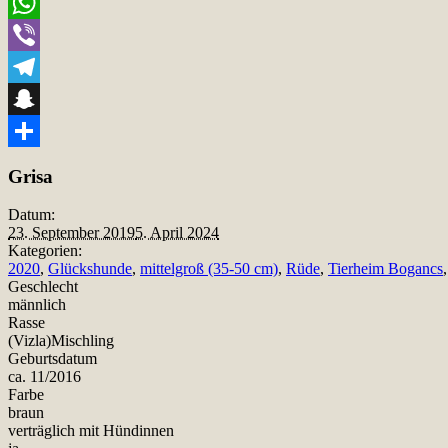
Email
WhatsApp
Viber
Telegram
Snapchat
Teilen
Grisa
Datum:
23. September 2019
5. April 2024
Kategorien:
2020
,
Glückshunde
,
mittelgroß (35-50 cm)
,
Rüde
,
Tierheim Bogancs
Geschlecht
männlich
Rasse
(Vizla)Mischling
Geburtsdatum
ca. 11/2016
Farbe
braun
verträglich mit Hündinnen