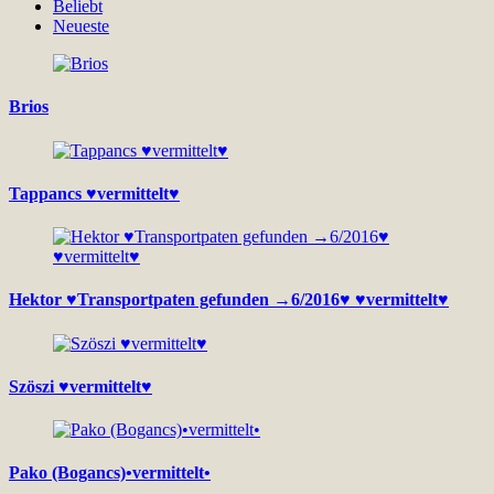
Beliebt
Neueste
Brios
Tappancs ♥vermittelt♥
Hektor ♥Transportpaten gefunden →6/2016♥ ♥vermittelt♥
Szöszi ♥vermittelt♥
Pako (Bogancs)•vermittelt•