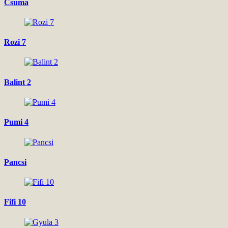
Csuma
Rozi 7
Balint 2
Pumi 4
Pancsi
Fifi 10