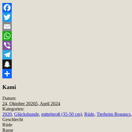
Facebook
Twitter
Email
WhatsApp
Viber
Telegram
Snapchat
Teilen
Kami
Datum:
24. Oktober 2020
5. April 2024
Kategorien:
2020
,
Glückshunde
,
mittelgroß (35-50 cm)
,
Rüde
,
Tierheim Bogancs
Geschlecht
Rüde
Rasse