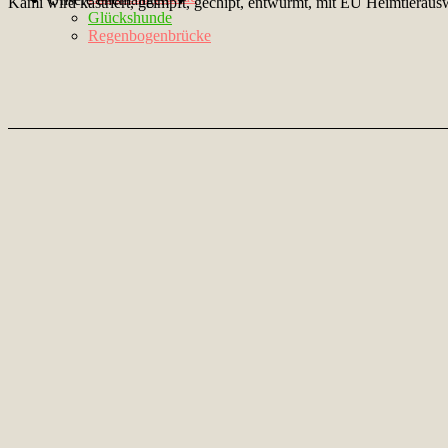
Kami wird kastriert, geimpft, gechipt, entwurmt, mit EU Heimtierausw
Glückshunde
Regenbogenbrücke