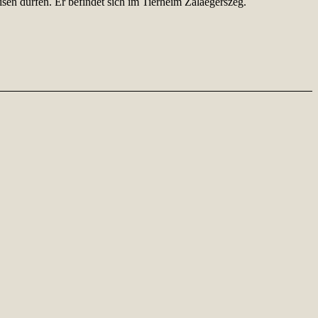
sen dürfen. Er befindet sich im Tierheim Zalaegerszeg.