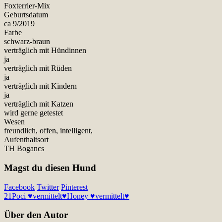
Foxterrier-Mix
Geburtsdatum
ca 9/2019
Farbe
schwarz-braun
verträglich mit Hündinnen
ja
verträglich mit Rüden
ja
verträglich mit Kindern
ja
verträglich mit Katzen
wird gerne getestet
Wesen
freundlich, offen, intelligent,
Aufenthaltsort
TH Bogancs
Magst du diesen Hund
Facebook
Twitter
Pinterest
21
Poci ♥vermittelt♥
Honey ♥vermittelt♥
Über den Autor