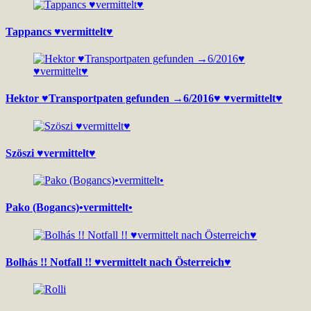
Tappancs ♥vermittelt♥
Hektor ♥Transportpaten gefunden →6/2016♥ ♥vermittelt♥
Szöszi ♥vermittelt♥
Pako (Bogancs)•vermittelt•
Bolhás !! Notfall !! ♥vermittelt nach Österreich♥