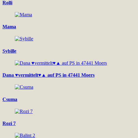
Rolli
Mama
Sybille
Dana ♥vermittelt♥▲ auf PS in 47441 Moers
Csuma
Rozi 7