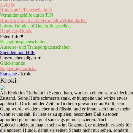
Notfelle
Hunde auf Pflegestelle in D
Vermittlungshilfe durch TIN
Hunde die nicht in D vermittelt werden dürfen
Unsere Hunde auf Dauerpflegestellen
Handicap-Hunde
Paten-Info▼
Kastrationspatenschaften
Ausreise- und Transportpatenschaften
Spenden und Hilfe
Unsere ehemaligen ▼
Glückshunde
Regenbogenbrücke
Startseite
/
Kroki
Kroki
Als Kroki ins Tierheim in Szeged kam, war er in einem sehr schlechten
Zustand. Seine Hüfte schmerzte stark, er humpelte und wirkte etwas
apathisch. Doch mit der Zeit im Tierheim gewann er an Kraft, sein
Gang wurde wieder sicher und flüssig, und er freute sich immer mehr,
wenn er uns sah. Er liebt es zu spielen, besonders Ball zu toben,
apportiert gerne und geht samstags gerne spazieren. Auch
Quietschspielzeug mag er sehr – im Gegenteil, er quietscht es stolz für
die anderen Hunde, damit sie seinen Schatz nicht nur sehen, sondern