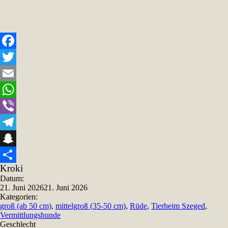
Facebook
Twitter
Email
WhatsApp
Viber
Telegram
Snapchat
Kroki
Teilen
Datum:
21. Juni 2026
21. Juni 2026
Kategorien:
groß (ab 50 cm)
,
mittelgroß (35-50 cm)
,
Rüde
,
Tierheim Szeged
,
Vermittlungshunde
Geschlecht