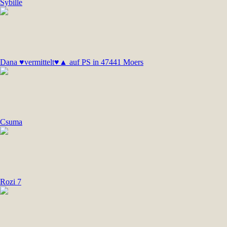
Sybille
Dana ♥vermittelt♥▲ auf PS in 47441 Moers
Csuma
Rozi 7