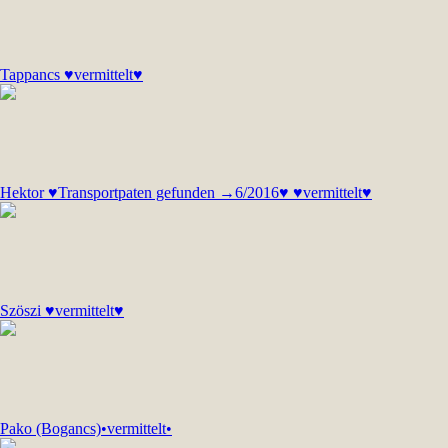
Tappancs ♥vermittelt♥
Hektor ♥Transportpaten gefunden →6/2016♥ ♥vermittelt♥
Szöszi ♥vermittelt♥
Pako (Bogancs)•vermittelt•