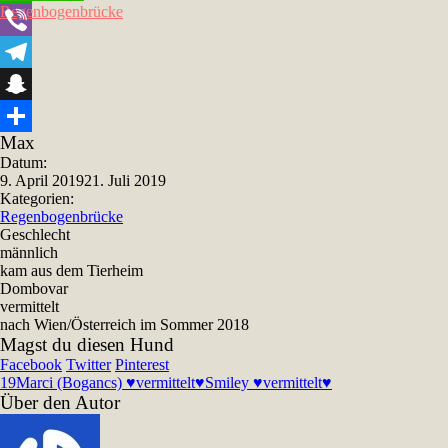
Regenbogenbrücke
WhatsApp
Viber
Telegram
Snapchat
Max
Teilen
Datum:
9. April 2019
21. Juli 2019
Kategorien:
Regenbogenbrücke
Geschlecht
männlich
kam aus dem Tierheim
Dombovar
vermittelt
nach Wien/Österreich im Sommer 2018
Magst du diesen Hund
Facebook
Twitter
Pinterest
19
Marci (Bogancs) ♥vermittelt♥
Smiley ♥vermittelt♥
Über den Autor