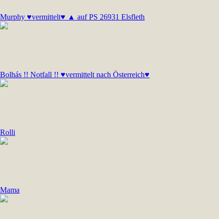
Murphy ♥vermittelt♥ ▲ auf PS 26931 Elsfleth
Bolhás !! Notfall !! ♥vermittelt nach Österreich♥
Rolli
Mama