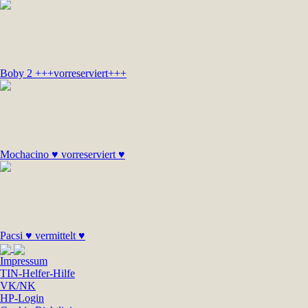
Boby 2 +++vorreserviert+++
Mochacino ♥ vorreserviert ♥
Pacsi ♥ vermittelt ♥
Impressum
TIN-Helfer-Hilfe
VK/NK
HP-Login