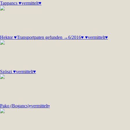
Tappancs ♥vermittelt♥
Hektor ♥Transportpaten gefunden →6/2016♥ ♥vermittelt♥
Szöszi ♥vermittelt♥
Pako (Bogancs)•vermittelt•