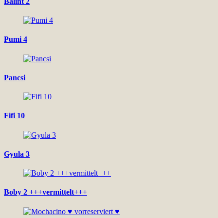
Balint 2
Pumi 4
Pancsi
Fifi 10
Gyula 3
Boby 2 +++vermittelt+++