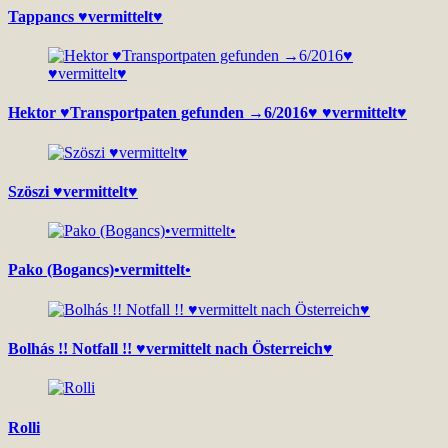
Tappancs ♥vermittelt♥
Hektor ♥Transportpaten gefunden →6/2016♥ ♥vermittelt♥
Szöszi ♥vermittelt♥
Pako (Bogancs)•vermittelt•
Bolhás !! Notfall !! ♥vermittelt nach Österreich♥
Rolli