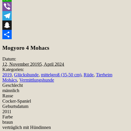
WhatsApp
Viber
Telegram
Snapchat
Teilen
Mogyoro 4 Mohacs
Datum:
12. November 2019
5. April 2024
Kategorien:
2019
,
Glückshunde
,
mittelgroß (35-50 cm)
,
Rüde
,
Tierheim
Mohács
,
Vermittlungshunde
Geschlecht
männlich
Rasse
Cocker-Spaniel
Geburtsdatum
2011
Farbe
braun
verträglich mit Hündinnen