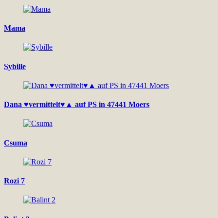
Mama
Sybille
Dana ♥vermittelt♥▲ auf PS in 47441 Moers
Csuma
Rozi 7