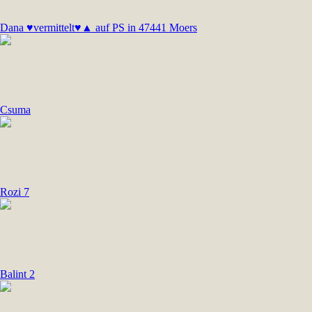
Dana ♥vermittelt♥▲ auf PS in 47441 Moers
Csuma
Rozi 7
Balint 2