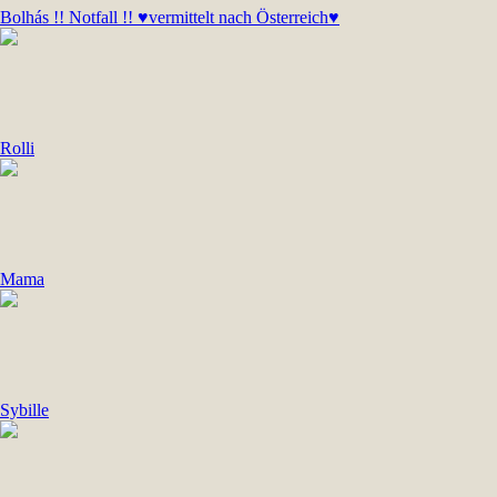
Bolhás !! Notfall !! ♥vermittelt nach Österreich♥
Rolli
Mama
Sybille