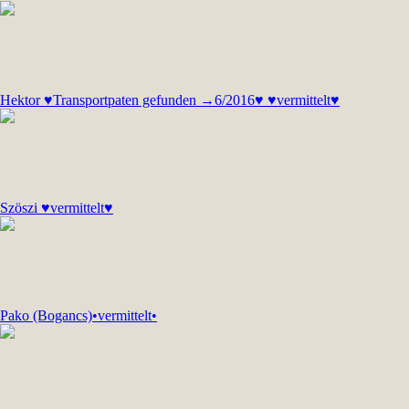
Hektor ♥Transportpaten gefunden →6/2016♥ ♥vermittelt♥
Szöszi ♥vermittelt♥
Pako (Bogancs)•vermittelt•