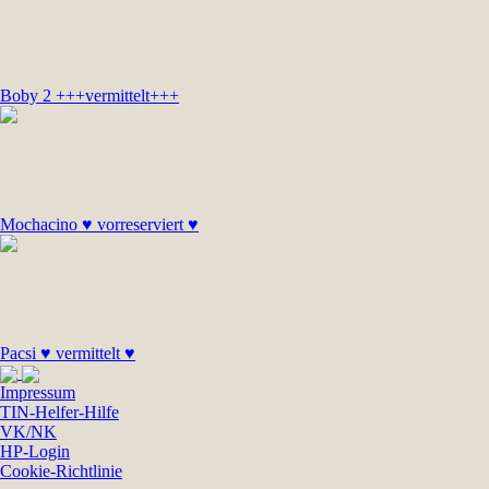
Boby 2 +++vermittelt+++
Mochacino ♥ vorreserviert ♥
Pacsi ♥ vermittelt ♥
Impressum
TIN-Helfer-Hilfe
VK/NK
HP-Login
Cookie-Richtlinie