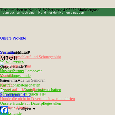
Tierheimleben in Not e.V. Webergasse 4 95352 Marktleugast
Unsere Projekte
Vermittlungsinfo▼
Startseite
/
Müszli
Vermittlungsablauf und Schutzgebühr
Müszli
Wissenswertes
Chip-Registrierung
Unsere Hunde▼
Unsere Partner
Tötungshunde Dombovár
Kontakt
Vermittlungshunde
Seniorenhunde für Senioren
Paten-Info▼
Notfelle
Kastrationspatenschaften
Hunde auf Pflegestelle in D
Ausreise- und Transportpatenschaften
Vermittlungshilfe durch TIN
Spenden und Hilfe
Hunde die nicht in D vermittelt werden dürfen
Unsere Hunde auf Dauerpflegestellen
Handicap-Hunde
Unsere ehemaligen ▼
Glückshunde