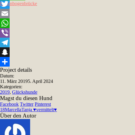
Regenbogenbrücke
Facebook
Twitter
Email
WhatsApp
Viber
Telegram
Snapchat
Project details
Teilen
Datum:
11. März 2019
5. April 2024
Kategorien:
2019
,
Glückshunde
Magst du diesen Hund
Facebook
Twitter
Pinterest
18
Marcella
Tanja ♥vermittelt♥
Über den Autor