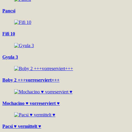
Pancsi
Fifi 10
Gyula 3
Boby 2 +++vorreserviert+++
Mochacino ♥ vorreserviert ♥
Pacsi ♥ vermittelt ♥