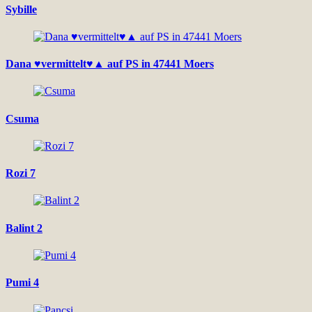
Sybille
Dana ♥vermittelt♥▲ auf PS in 47441 Moers
Csuma
Rozi 7
Balint 2
Pumi 4