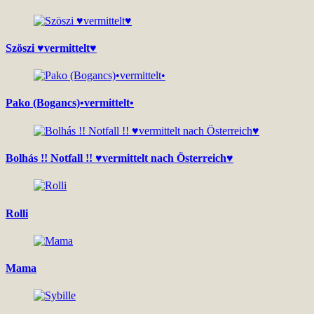
Szöszi ♥vermittelt♥
Pako (Bogancs)•vermittelt•
Bolhás !! Notfall !! ♥vermittelt nach Österreich♥
Rolli
Mama