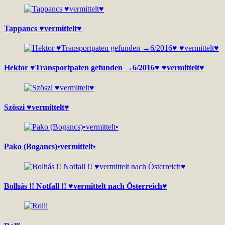
Tappancs ♥vermittelt♥
Hektor ♥Transportpaten gefunden →6/2016♥ ♥vermittelt♥
Szöszi ♥vermittelt♥
Pako (Bogancs)•vermittelt•
Bolhás !! Notfall !! ♥vermittelt nach Österreich♥