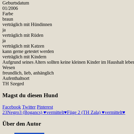
Geburtsdatum
01/2006
Farbe
braun
verträglich mit Hündinnen
ja
verträglich mit Rüden
ja
verträglich mit Katzen
kann gerne getestet werden
verträglich mit Kindern
Aufgrund seines Alters sollten keine kleinen Kinder im Haushalt lebe
Wesen
freundlich, lieb, anhänglich
Aufenthaltsort
TH Szeged
Magst du diesen Hund
Facebook
Twitter
Pinterest
23
Negro3 (Bogancs) ♥vermittelt♥
Füge 2 (TH Zala) ♥vermittelt♥
Über den Autor