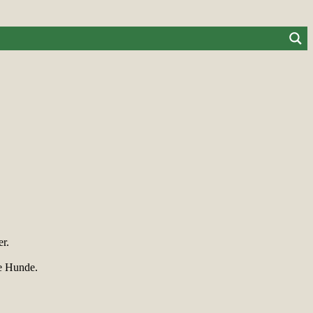
er.
re Hunde.