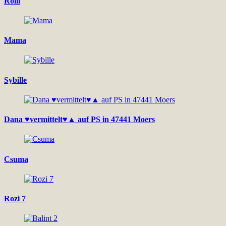
Rolli
Mama
Sybille
Dana ♥vermittelt♥▲ auf PS in 47441 Moers
Csuma
Rozi 7