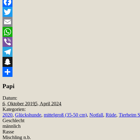
Facebook
Twitter
Email
WhatsApp
Viber
Telegram
Snapchat
Teilen
Papi
Datum:
6. Oktober 2019
5. April 2024
Kategorien:
2020
,
Glückshunde
,
mittelgroß (35-50 cm)
,
Notfall
,
Rüde
,
Tierheim 
Geschlecht
männlich
Rasse
Mischling n.b.