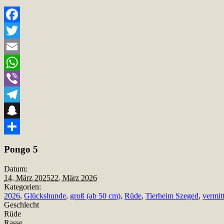
Facebook
Twitter
Email
WhatsApp
Viber
Telegram
Snapchat
Teilen
Pongo 5
Datum:
14. März 2025
22. März 2026
Kategorien:
2026
,
Glückshunde
,
groß (ab 50 cm)
,
Rüde
,
Tierheim Szeged
,
vermitt
Geschlecht
Rüde
Rasse