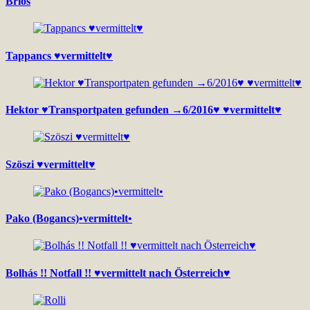
Brios
Tappancs ♥vermittelt♥
Hektor ♥Transportpaten gefunden →6/2016♥ ♥vermittelt♥
Szöszi ♥vermittelt♥
Pako (Bogancs)•vermittelt•
Bolhás !! Notfall !! ♥vermittelt nach Österreich♥