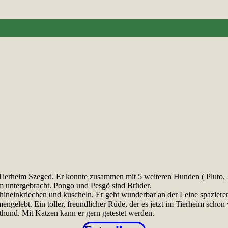
Tierheim Szeged. Er konnte zusammen mit 5 weiteren Hunden ( Pluto, J
im untergebracht. Pongo und Pesgö sind Brüder.
ineinkriechen und kuscheln. Er geht wunderbar an der Leine spazieren
mmengelebt. Ein toller, freundlicher Rüde, der es jetzt im Tierheim schon 
ithund. Mit Katzen kann er gern getestet werden.