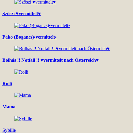
Szöszi ♥vermittelt♥
Pako (Bogancs)•vermittelt•
Bolhás !! Notfall !! ♥vermittelt nach Österreich♥
Rolli
Mama
Sybille