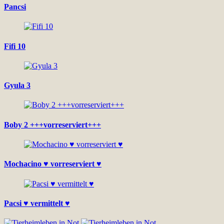
Pancsi
Fifi 10
Gyula 3
Boby 2 +++vorreserviert+++
Mochacino ♥ vorreserviert ♥
Pacsi ♥ vermittelt ♥