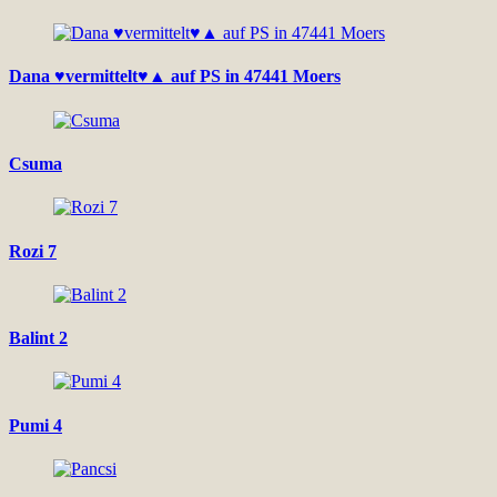
Dana ♥vermittelt♥▲ auf PS in 47441 Moers
Csuma
Rozi 7
Balint 2
Pumi 4