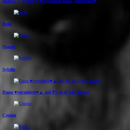
Bolhás !! Notfall !! ♥vermittelt nach Österreich♥
Rolli
Mama
Sybille
Dana ♥vermittelt♥▲ auf PS in 47441 Moers
Csuma