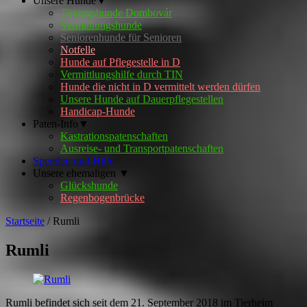
Unsere Hunde▼
Tötungshunde Dombovár
Vermittlungshunde
Seniorenhunde für Senioren
Notfelle
Hunde auf Pflegestelle in D
Vermittlungshilfe durch TIN
Hunde die nicht in D vermittelt werden dürfen
Unsere Hunde auf Dauerpflegestellen
Handicap-Hunde
Paten-Info▼
Kastrationspatenschaften
Ausreise- und Transportpatenschaften
Spenden und Hilfe
Unsere ehemaligen ▼
Glückshunde
Regenbogenbrücke
Startseite
/
Rumli
Rumli
Rumli befindet sich seit dem 21. September 2018 im Tierheim