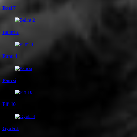
Rozi 7
Balint 2
Pumi 4
Pancsi
Fifi 10
Gyula 3