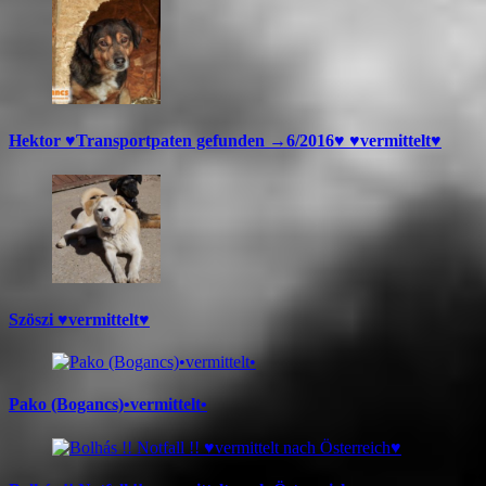
Hektor ♥Transportpaten gefunden →6/2016♥ ♥vermittelt♥
Szöszi ♥vermittelt♥
Pako (Bogancs)•vermittelt•