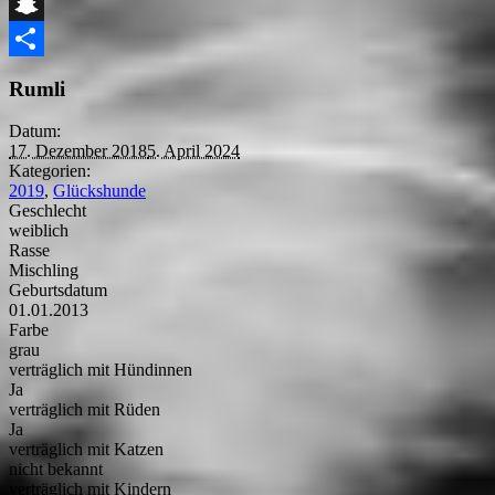
Telegram
Snapchat
Teilen
Rumli
Datum:
17. Dezember 2018
5. April 2024
Kategorien:
2019
,
Glückshunde
Geschlecht
weiblich
Rasse
Mischling
Geburtsdatum
01.01.2013
Farbe
grau
verträglich mit Hündinnen
Ja
verträglich mit Rüden
Ja
verträglich mit Katzen
nicht bekannt
verträglich mit Kindern