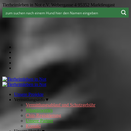
Tierheimleben in Not e.V. Webergasse 4 95352 Marktleugast
Unsere Projekte
Vermittlungsinfo▼
Vermittlungsablauf und Schutzgebühr
Wissenswertes
Chip-Registrierung
Unsere Partner
Kontakt