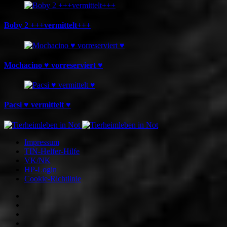
Boby 2 +++vermittelt+++
Mochacino ♥ vorreserviert ♥
Pacsi ♥ vermittelt ♥
Impressum
TIN-Helfer-Hilfe
VK/NK
HP-Login
Cookie-Richtlinie