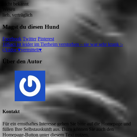
nicht bekannt
Wesen
lieb, verträglich
Magst du diesen Hund
Facebook
Twitter
Pinterest
10
Saci ist leider im Tierheim verstorben – sie war sehr krank :-
(
Andor ♥vermittelt♥
Über den Autor
Kontakt
Für ein ernsthaftes Interesse gehen Sie bitte auf die Homepage und
füllen Ihre Selbstauskunft aus. Dazu können Sie auch den
Homepage-Button unter diesem Text nutzen.