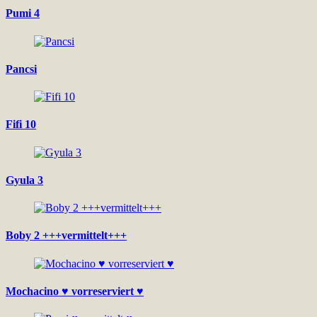
Pumi 4
Pancsi
Fifi 10
Gyula 3
Boby 2 +++vermittelt+++
Mochacino ♥ vorreserviert ♥