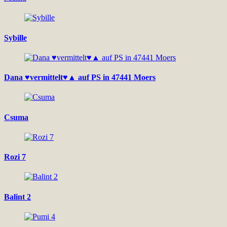
Sybille
Dana ♥vermittelt♥▲ auf PS in 47441 Moers
Csuma
Rozi 7
Balint 2