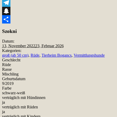
Viber
Telegram
Snapchat
Teilen
Szokni
Datum:
13. November 2022
23. Februar 2026
Kategorien:
groß (ab 50 cm)
,
Rüde
,
Tierheim Bogancs
,
Vermittlungshunde
Geschlecht
Rüde
Rasse
Mischling
Geburtsdatum
9/2019
Farbe
schwarz-weiß
verträglich mit Hündinnen
ja
verträglich mit Rüden
ja
verträglich mit Kindern