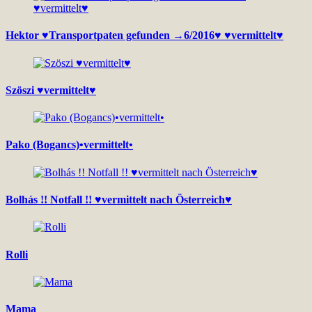
Hektor ♥Transportpaten gefunden →6/2016♥ ♥vermittelt♥
Szöszi ♥vermittelt♥
Pako (Bogancs)•vermittelt•
Bolhás !! Notfall !! ♥vermittelt nach Österreich♥
Rolli
Mama