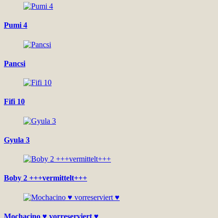
Pumi 4
Pancsi
Fifi 10
Gyula 3
Boby 2 +++vermittelt+++
Mochacino ♥ vorreserviert ♥