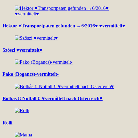
Hektor ♥Transportpaten gefunden →6/2016♥ ♥vermittelt♥
Szöszi ♥vermittelt♥
Pako (Bogancs)•vermittelt•
Bolhás !! Notfall !! ♥vermittelt nach Österreich♥
Rolli