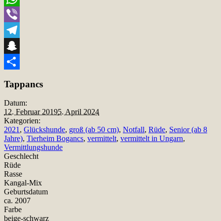
WhatsApp
Viber
Telegram
Snapchat
Teilen
Tappancs
Datum:
12. Februar 2019
5. April 2024
Kategorien:
2021
,
Glückshunde
,
groß (ab 50 cm)
,
Notfall
,
Rüde
,
Senior (ab 8
Jahre)
,
Tierheim Bogancs
,
vermittelt
,
vermittelt in Ungarn
,
Vermittlungshunde
Geschlecht
Rüde
Rasse
Kangal-Mix
Geburtsdatum
ca. 2007
Farbe
beige-schwarz