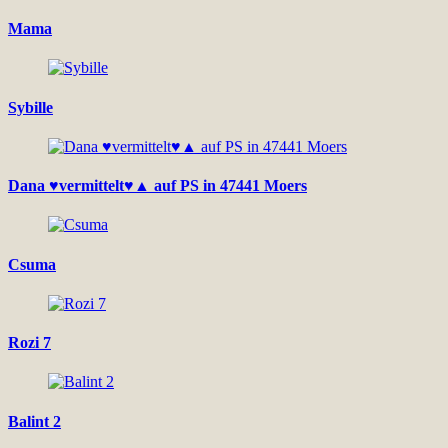
Mama
Sybille
Dana ♥vermittelt♥▲ auf PS in 47441 Moers
Csuma
Rozi 7
Balint 2