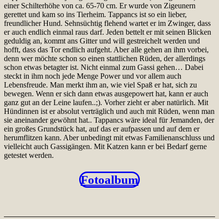
einer Schilterhöhe von ca. 65-70 cm. Er wurde von Zigeunern
gerettet und kam so ins Tierheim. Tappancs ist so ein lieber,
freundlicher Hund. Sehnsüchtig flehend wartet er im Zwinger, dass
er auch endlich einmal raus darf. Jeden bettelt er mit seinen Blicken
geduldig an, kommt ans Gitter und will gestreichelt werden und
hofft, dass das Tor endlich aufgeht. Aber alle gehen an ihm vorbei,
denn wer möchte schon so einen stattlichen Rüden, der allerdings
schon etwas betagter ist. Nicht einmal zum Gassi gehen… Dabei
steckt in ihm noch jede Menge Power und vor allem auch
Lebensfreude. Man merkt ihm an, wie viel Spaß er hat, sich zu
bewegen. Wenn er sich dann etwas ausgepowert hat, kann er auch
ganz gut an der Leine laufen..;). Vorher zieht er aber natürlich. Mit
Hündinnen ist er absolut verträglich und auch mit Rüden, wenn man
sie aneinander gewöhnt hat.. Tappancs wäre ideal für Jemanden, der
ein großes Grundstück hat, auf das er aufpassen und auf dem er
herumflitzen kann. Aber unbedingt mit etwas Familienanschluss und
vielleicht auch Gassigängen. Mit Katzen kann er bei Bedarf gerne
getestet werden.
Fotoalbum