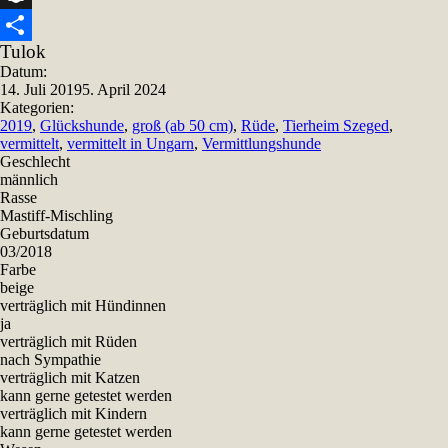
Snapchat
Tulok
Teilen
Datum:
14. Juli 2019
5. April 2024
Kategorien:
2019
,
Glückshunde
,
groß (ab 50 cm)
,
Rüde
,
Tierheim Szeged
,
vermittelt
,
vermittelt in Ungarn
,
Vermittlungshunde
Geschlecht
männlich
Rasse
Mastiff-Mischling
Geburtsdatum
03/2018
Farbe
beige
verträglich mit Hündinnen
ja
verträglich mit Rüden
nach Sympathie
verträglich mit Katzen
kann gerne getestet werden
verträglich mit Kindern
kann gerne getestet werden