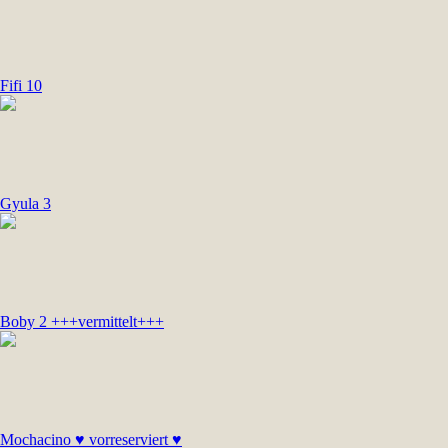
Fifi 10
Gyula 3
Boby 2 +++vermittelt+++
Mochacino ♥ vorreserviert ♥