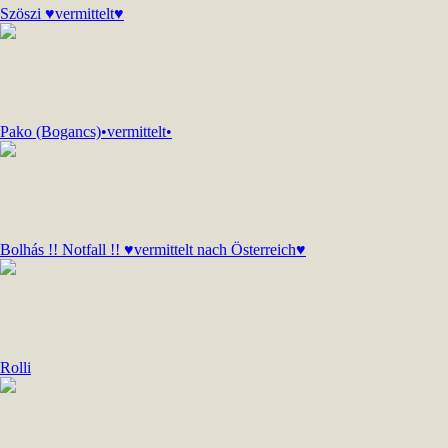
Szöszi ♥vermittelt♥
Pako (Bogancs)•vermittelt•
Bolhás !! Notfall !! ♥vermittelt nach Österreich♥
Rolli