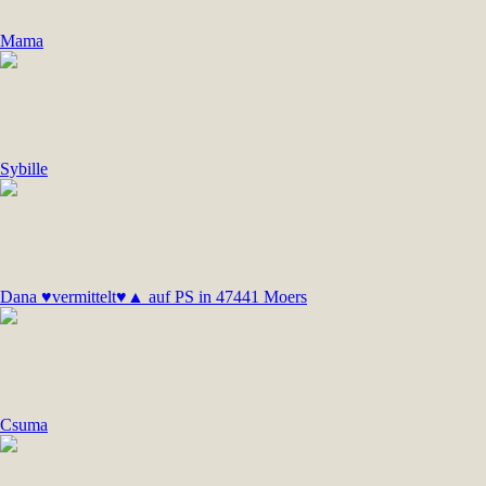
Mama
Sybille
Dana ♥vermittelt♥▲ auf PS in 47441 Moers
Csuma