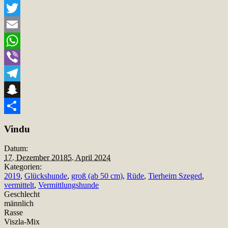
Facebook
Twitter
Email
WhatsApp
Viber
Telegram
Snapchat
Teilen
Vindu
Datum:
17. Dezember 2018
5. April 2024
Kategorien:
2019
,
Glückshunde
,
groß (ab 50 cm)
,
Rüde
,
Tierheim Szeged
,
vermittelt
,
Vermittlungshunde
Geschlecht
männlich
Rasse
Viszla-Mix