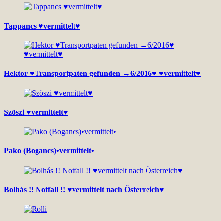
Tappancs ♥vermittelt♥
Hektor ♥Transportpaten gefunden →6/2016♥ ♥vermittelt♥
Szöszi ♥vermittelt♥
Pako (Bogancs)•vermittelt•
Bolhás !! Notfall !! ♥vermittelt nach Österreich♥