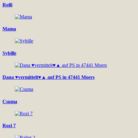
Rolli
Mama
Sybille
Dana ♥vermittelt♥▲ auf PS in 47441 Moers
Csuma
Rozi 7