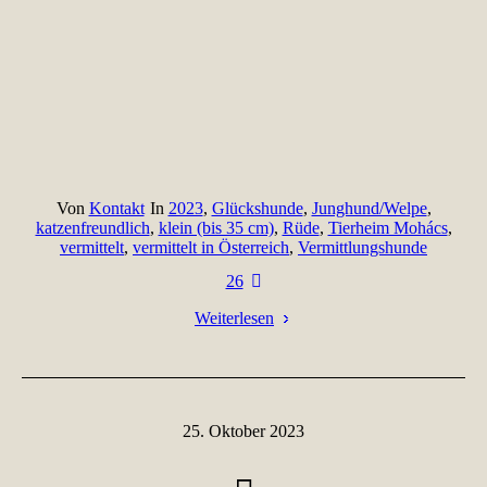
Von
Kontakt
In
2023
,
Glückshunde
,
Junghund/Welpe
,
katzenfreundlich
,
klein (bis 35 cm)
,
Rüde
,
Tierheim Mohács
,
vermittelt
,
vermittelt in Österreich
,
Vermittlungshunde
26
Weiterlesen
25. Oktober 2023