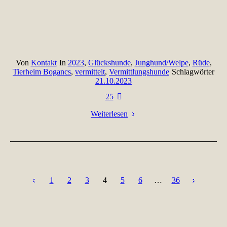
Von
Kontakt
In
2023
,
Glückshunde
,
Junghund/Welpe
,
Rüde
,
Tierheim Bogancs
,
vermittelt
,
Vermittlungshunde
Schlagwörter
21.10.2023
25
Weiterlesen
1
2
3
4
5
6
…
36