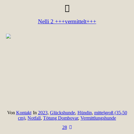
Nelli 2 +++vermittelt+++
Von
Kontakt
In
2023
,
Glückshunde
,
Hündin
,
mittelgroß (35-50
cm)
,
Notfall
,
Tötung Dombovar
,
Vermittlungshunde
28