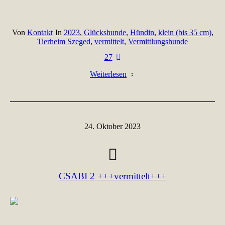
Von
Kontakt
In
2023
,
Glückshunde
,
Hündin
,
klein (bis 35 cm)
,
Tierheim Szeged
,
vermittelt
,
Vermittlungshunde
27
Weiterlesen
24. Oktober 2023
CSABI 2 +++vermittelt+++