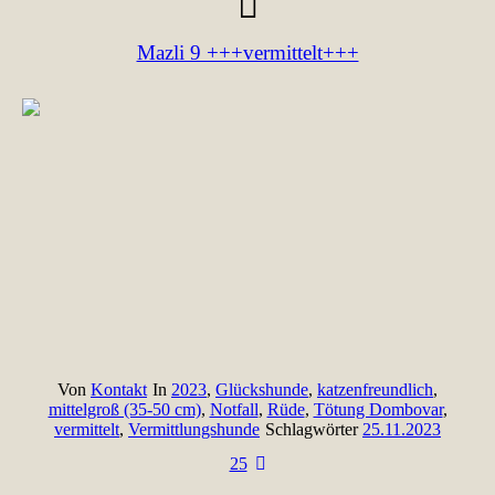
Mazli 9 +++vermittelt+++
Von
Kontakt
In
2023
,
Glückshunde
,
katzenfreundlich
,
mittelgroß (35-50 cm)
,
Notfall
,
Rüde
,
Tötung Dombovar
,
vermittelt
,
Vermittlungshunde
Schlagwörter
25.11.2023
25