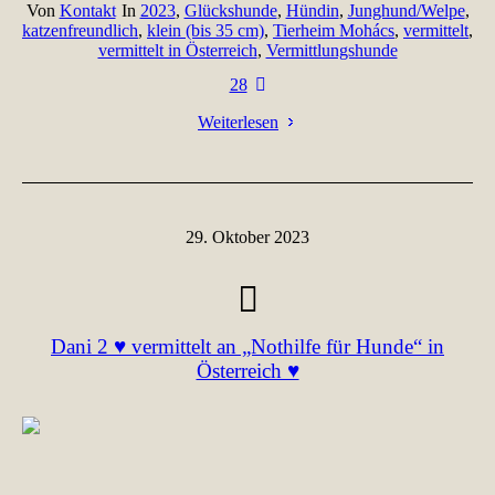
Von
Kontakt
In
2023
,
Glückshunde
,
Hündin
,
Junghund/Welpe
,
katzenfreundlich
,
klein (bis 35 cm)
,
Tierheim Mohács
,
vermittelt
,
vermittelt in Österreich
,
Vermittlungshunde
28
Weiterlesen
29. Oktober 2023
Dani 2 ♥ vermittelt an „Nothilfe für Hunde“ in
Österreich ♥