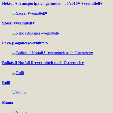
Hektor ♥Transportpaten gefunden →6/2016♥ ♥vermittelt♥
Szöszi ♥vermittelt♥
Pako (Bogancs)•vermittelt•
Bolhás !! Notfall !! ♥vermittelt nach Österreich♥
Rolli
Mama