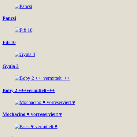
Pancsi
Fifi 10
Gyula 3
Boby 2 +++vermittelt+++
Mochacino ♥ vorreserviert ♥