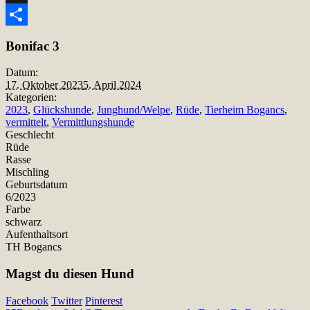
Snapchat
Teilen
Bonifac 3
Datum:
17. Oktober 2023
5. April 2024
Kategorien:
2023
,
Glückshunde
,
Junghund/Welpe
,
Rüde
,
Tierheim Bogancs
,
vermittelt
,
Vermittlungshunde
Geschlecht
Rüde
Rasse
Mischling
Geburtsdatum
6/2023
Farbe
schwarz
Aufenthaltsort
TH Bogancs
Magst du diesen Hund
Facebook
Twitter
Pinterest