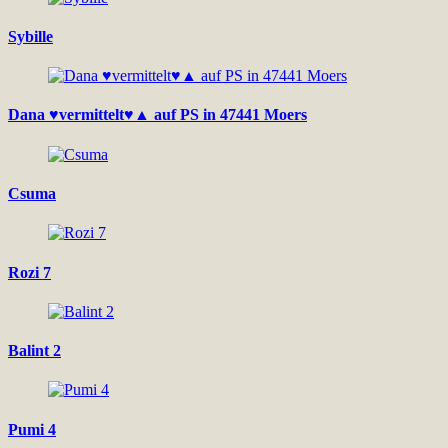
Sybille
Dana ♥vermittelt♥▲ auf PS in 47441 Moers
Csuma
Rozi 7
Balint 2
Pumi 4