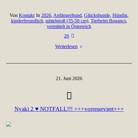
Von
Kontakt
In
2026
,
Anfängerhund
,
Glückshunde
,
Hündin
,
kinderfreundlich
,
mittelgroß (35-50 cm)
,
Tierheim Bogancs
,
vermittelt in Österreich
26
Weiterlesen
21. Juni 2026
Nyaki 2 ♥ NOTFALL!!! +++vorreserviert+++