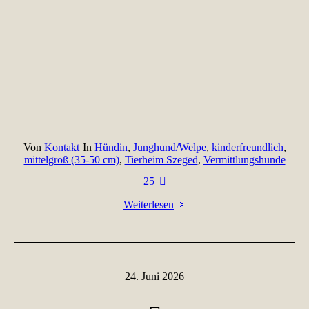
Von
Kontakt
In
Hündin
,
Junghund/Welpe
,
kinderfreundlich
,
mittelgroß (35-50 cm)
,
Tierheim Szeged
,
Vermittlungshunde
25
Weiterlesen
24. Juni 2026