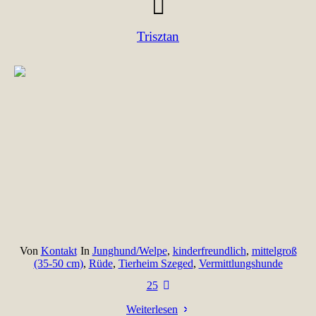
Trisztan
Von
Kontakt
In
Junghund/Welpe
,
kinderfreundlich
,
mittelgroß
(35-50 cm)
,
Rüde
,
Tierheim Szeged
,
Vermittlungshunde
25
Weiterlesen