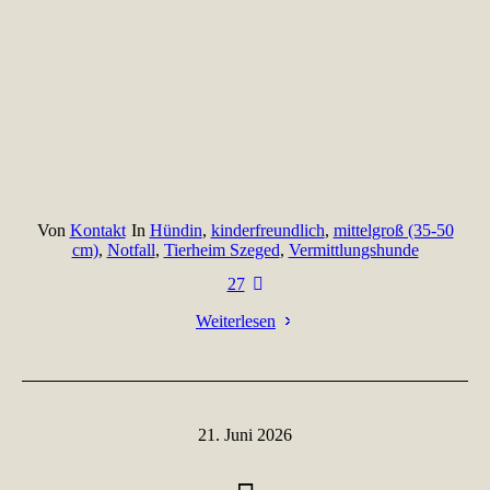
Von
Kontakt
In
Hündin
,
kinderfreundlich
,
mittelgroß (35-50
cm)
,
Notfall
,
Tierheim Szeged
,
Vermittlungshunde
27
Weiterlesen
21. Juni 2026