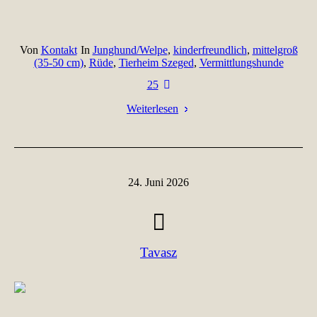
Von
Kontakt
In
Junghund/Welpe
,
kinderfreundlich
,
mittelgroß
(35-50 cm)
,
Rüde
,
Tierheim Szeged
,
Vermittlungshunde
25
Weiterlesen
24. Juni 2026
Tavasz