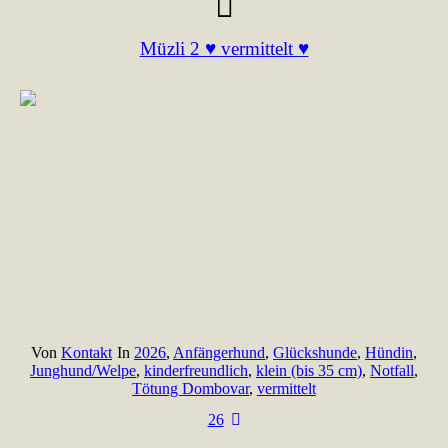
Müzli 2 ♥ vermittelt ♥
Von
Kontakt
In
2026
,
Anfängerhund
,
Glückshunde
,
Hündin
,
Junghund/Welpe
,
kinderfreundlich
,
klein (bis 35 cm)
,
Notfall
,
Tötung Dombovar
,
vermittelt
26