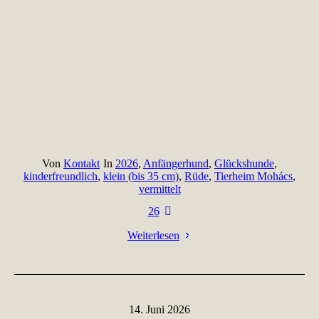
Von
Kontakt
In
2026
,
Anfängerhund
,
Glückshunde
,
kinderfreundlich
,
klein (bis 35 cm)
,
Rüde
,
Tierheim Mohács
,
vermittelt
26
Weiterlesen
14. Juni 2026