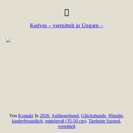
Kedves – vermittelt in Ungarn –
Von
Kontakt
In
2026
,
Anfängerhund
,
Glückshunde
,
Hündin
,
kinderfreundlich
,
mittelgroß (35-50 cm)
,
Tierheim Szeged
,
vermittelt