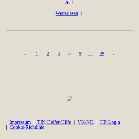
26
Weiterlesen
1
2
3
4
5
…
25
Impressum
TIN-Helfer-Hilfe
VK/NK
HP-Login
Cookie-Richtlinie