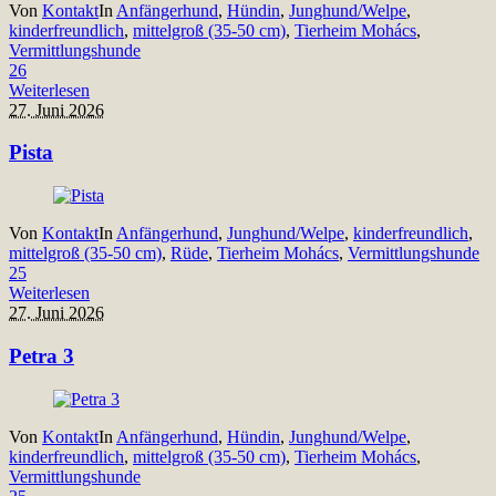
Von
Kontakt
In
Anfängerhund
,
Hündin
,
Junghund/Welpe
,
kinderfreundlich
,
mittelgroß (35-50 cm)
,
Tierheim Mohács
,
Vermittlungshunde
26
Weiterlesen
27. Juni 2026
Pista
Von
Kontakt
In
Anfängerhund
,
Junghund/Welpe
,
kinderfreundlich
,
mittelgroß (35-50 cm)
,
Rüde
,
Tierheim Mohács
,
Vermittlungshunde
25
Weiterlesen
27. Juni 2026
Petra 3
Von
Kontakt
In
Anfängerhund
,
Hündin
,
Junghund/Welpe
,
kinderfreundlich
,
mittelgroß (35-50 cm)
,
Tierheim Mohács
,
Vermittlungshunde