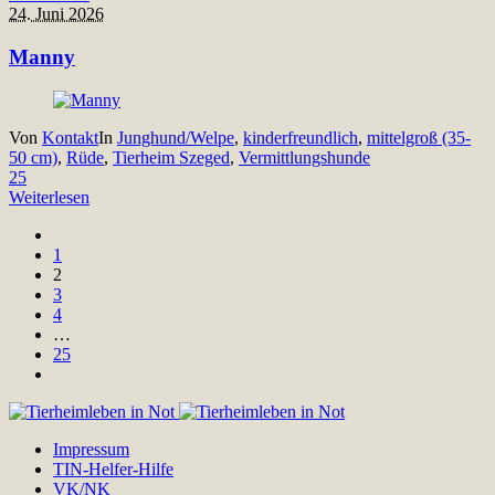
24. Juni 2026
Manny
Von
Kontakt
In
Junghund/Welpe
,
kinderfreundlich
,
mittelgroß (35-
50 cm)
,
Rüde
,
Tierheim Szeged
,
Vermittlungshunde
25
Weiterlesen
1
2
3
4
…
25
Impressum
TIN-Helfer-Hilfe
VK/NK