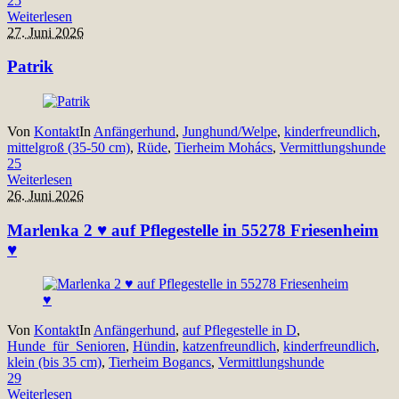
25
Weiterlesen
27. Juni 2026
Patrik
Von
Kontakt
In
Anfängerhund
,
Junghund/Welpe
,
kinderfreundlich
,
mittelgroß (35-50 cm)
,
Rüde
,
Tierheim Mohács
,
Vermittlungshunde
25
Weiterlesen
26. Juni 2026
Marlenka 2 ♥ auf Pflegestelle in 55278 Friesenheim
♥
Von
Kontakt
In
Anfängerhund
,
auf Pflegestelle in D
,
Hunde_für_Senioren
,
Hündin
,
katzenfreundlich
,
kinderfreundlich
,
klein (bis 35 cm)
,
Tierheim Bogancs
,
Vermittlungshunde
29
Weiterlesen