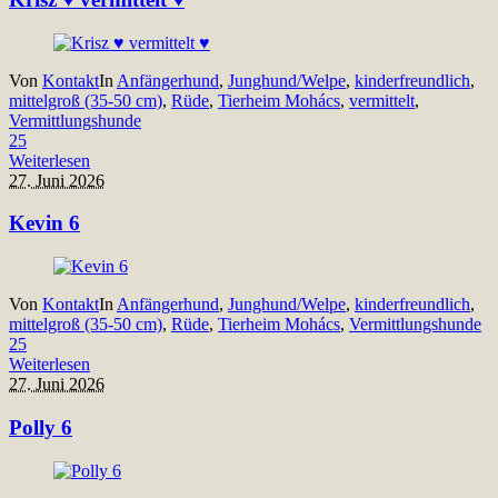
Von
Kontakt
In
Anfängerhund
,
Junghund/Welpe
,
kinderfreundlich
,
mittelgroß (35-50 cm)
,
Rüde
,
Tierheim Mohács
,
vermittelt
,
Vermittlungshunde
25
Weiterlesen
27. Juni 2026
Kevin 6
Von
Kontakt
In
Anfängerhund
,
Junghund/Welpe
,
kinderfreundlich
,
mittelgroß (35-50 cm)
,
Rüde
,
Tierheim Mohács
,
Vermittlungshunde
25
Weiterlesen
27. Juni 2026
Polly 6