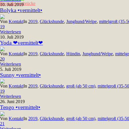
Regenbogenbrücke
10. Juli 2019
Bolyka •vermittelt•
Von
Kontakt
In
2019
,
Glückshunde
,
Junghund/Welpe
,
mittelgroß (35-
19
Weiterlesen
10. Juli 2019
Yoda ❤vermittelt❤
Von
Kontakt
In
2019
,
Glückshunde
,
Hündin
,
Junghund/Welpe
,
mittelg
20
Weiterlesen
5. Juli 2019
Sunny •vermittelt•
Von
Kontakt
In
2019
,
Glückshunde
,
groß (ab 50 cm)
,
mittelgroß (35-5
19
Weiterlesen
26. Juni 2019
Tengo •vermittelt•
Von
Kontakt
In
2019
,
Glückshunde
,
groß (ab 50 cm)
,
mittelgroß (35-5
21
Weiterlesen