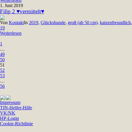
Weiterlesen
1. Juni 2019
Filip 2 ♥vermittelt♥
Von
Kontakt
In
2019
,
Glückshunde
,
groß (ab 50 cm)
,
katzenfreundlich
19
Weiterlesen
1
…
49
50
51
52
53
…
56
Impressum
TIN-Helfer-Hilfe
VK/NK
HP-Login
Cookie-Richtlinie