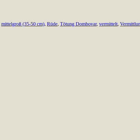
,
mittelgroß (35-50 cm)
,
Rüde
,
Tötung Dombovar
,
vermittelt
,
Vermittlu