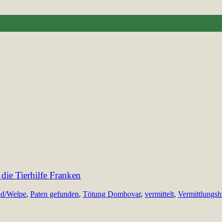
die Tierhilfe Franken
d/Welpe
,
Paten gefunden
,
Tötung Dombovar
,
vermittelt
,
Vermittlungs