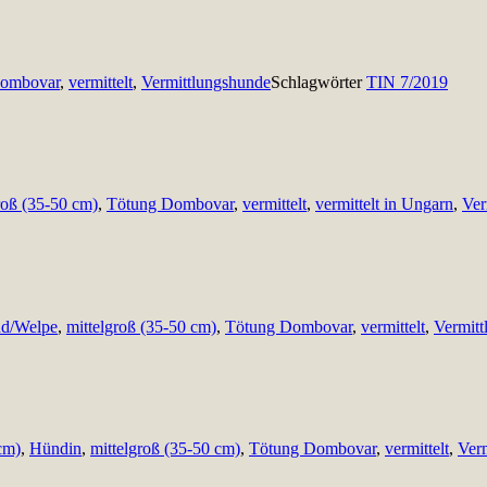
Dombovar
,
vermittelt
,
Vermittlungshunde
Schlagwörter
TIN 7/2019
roß (35-50 cm)
,
Tötung Dombovar
,
vermittelt
,
vermittelt in Ungarn
,
Ver
d/Welpe
,
mittelgroß (35-50 cm)
,
Tötung Dombovar
,
vermittelt
,
Vermitt
cm)
,
Hündin
,
mittelgroß (35-50 cm)
,
Tötung Dombovar
,
vermittelt
,
Ver