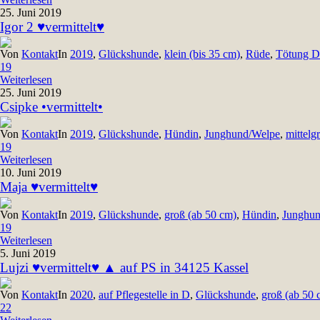
25. Juni 2019
Igor 2 ♥vermittelt♥
Von
Kontakt
In
2019
,
Glückshunde
,
klein (bis 35 cm)
,
Rüde
,
Tötung 
19
Weiterlesen
25. Juni 2019
Csipke •vermittelt•
Von
Kontakt
In
2019
,
Glückshunde
,
Hündin
,
Junghund/Welpe
,
mittelg
19
Weiterlesen
10. Juni 2019
Maja ♥vermittelt♥
Von
Kontakt
In
2019
,
Glückshunde
,
groß (ab 50 cm)
,
Hündin
,
Junghun
19
Weiterlesen
5. Juni 2019
Lujzi ♥vermittelt♥ ▲ auf PS in 34125 Kassel
Von
Kontakt
In
2020
,
auf Pflegestelle in D
,
Glückshunde
,
groß (ab 50 
22