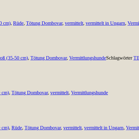
50 cm)
,
Rüde
,
Tötung Dombovar
,
vermittelt
,
vermittelt in Ungarn
,
Vermi
roß (35-50 cm)
,
Tötung Dombovar
,
Vermittlungshunde
Schlagwörter
TI
0 cm)
,
Tötung Dombovar
,
vermittelt
,
Vermittlungshunde
0 cm)
,
Rüde
,
Tötung Dombovar
,
vermittelt
,
vermittelt in Ungarn
,
Vermit