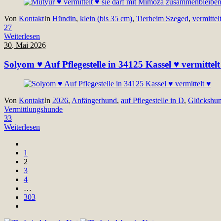
Von
Kontakt
In
Hündin
,
klein (bis 35 cm)
,
Tierheim Szeged
,
vermittel
27
Weiterlesen
30. Mai 2026
Solyom ♥ Auf Pflegestelle in 34125 Kassel ♥ vermittelt
Von
Kontakt
In
2026
,
Anfängerhund
,
auf Pflegestelle in D
,
Glückshu
Vermittlungshunde
33
Weiterlesen
1
2
3
4
…
303