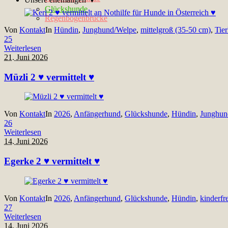
Glückshunde
Regenbogenbrücke
Von
Kontakt
In
Hündin
,
Junghund/Welpe
,
mittelgroß (35-50 cm)
,
Tie
25
Weiterlesen
21. Juni 2026
Müzli 2 ♥ vermittelt ♥
Von
Kontakt
In
2026
,
Anfängerhund
,
Glückshunde
,
Hündin
,
Junghun
26
Weiterlesen
14. Juni 2026
Egerke 2 ♥ vermittelt ♥
Von
Kontakt
In
2026
,
Anfängerhund
,
Glückshunde
,
Hündin
,
kinderfr
27
Weiterlesen
14. Juni 2026