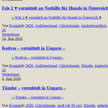
Ede 2 ♥ vermittelt an Nothilfe für Hunde in Österreic
Von
Kontakt
In
2026
,
Anfängerhund
,
Glückshunde
,
kinderfreundlich
26
Weiterlesen
14. Juni 2026
Kedves – vermittelt in Ungarn –
Von
Kontakt
In
2026
,
Anfängerhund
,
Glückshunde
,
Hündin
,
kinderfr
26
Weiterlesen
6. Juni 2026
Tünder – vermittelt in Ungarn –
Von
Kontakt
In
2026
,
Glückshunde
,
groß (ab 50 cm)
,
Hündin
,
mittel