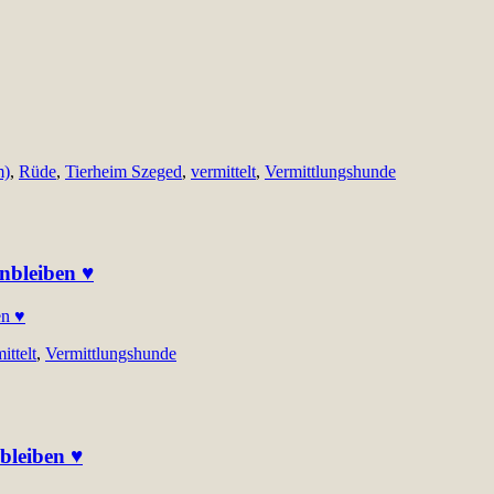
m)
,
Rüde
,
Tierheim Szeged
,
vermittelt
,
Vermittlungshunde
nbleiben ♥
ittelt
,
Vermittlungshunde
bleiben ♥