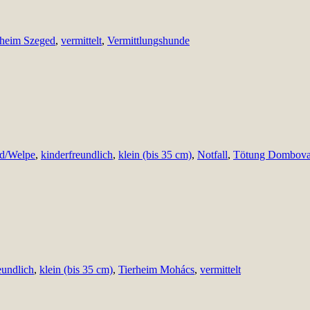
rheim Szeged
,
vermittelt
,
Vermittlungshunde
d/Welpe
,
kinderfreundlich
,
klein (bis 35 cm)
,
Notfall
,
Tötung Dombova
eundlich
,
klein (bis 35 cm)
,
Tierheim Mohács
,
vermittelt