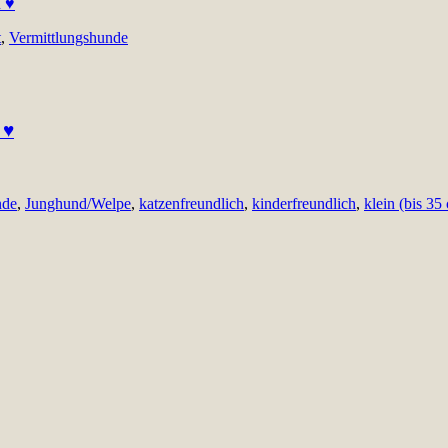
t
,
Vermittlungshunde
 ♥
nde
,
Junghund/Welpe
,
katzenfreundlich
,
kinderfreundlich
,
klein (bis 35