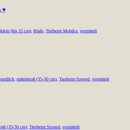
h ♥
,
klein (bis 35 cm)
,
Rüde
,
Tierheim Mohács
,
vermittelt
eundlich
,
mittelgroß (35-50 cm)
,
Tierheim Szeged
,
vermittelt
groß (35-50 cm)
,
Tierheim Szeged
,
vermittelt