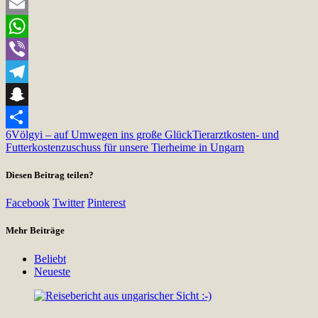
Twitter
Email
WhatsApp
Viber
Telegram
Snapchat
6
Völgyi – auf Umwegen ins große Glück
Tierarztkosten- und
Teilen
Futterkostenzuschuss für unsere Tierheime in Ungarn
Diesen Beitrag teilen?
Facebook
Twitter
Pinterest
Mehr Beiträge
Beliebt
Neueste