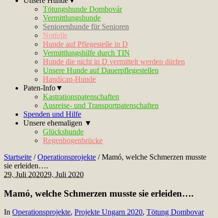
Unsere Hunde▼
Tötungshunde Dombovár
Vermittlungshunde
Seniorenhunde für Senioren
Notfelle
Hunde auf Pflegestelle in D
Vermittlungshilfe durch TIN
Hunde die nicht in D vermittelt werden dürfen
Unsere Hunde auf Dauerpflegestellen
Handicap-Hunde
Paten-Info▼
Kastrationspatenschaften
Ausreise- und Transportpatenschaften
Spenden und Hilfe
Unsere ehemaligen ▼
Glückshunde
Regenbogenbrücke
Startseite
/
Operationsprojekte
/
Mamó, welche Schmerzen musste
sie erleiden….
29. Juli 2020
29. Juli 2020
Mamó, welche Schmerzen musste sie erleiden….
In
Operationsprojekte
,
Projekte Ungarn 2020
,
Tötung Dombovar