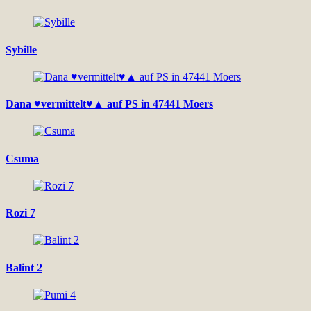
Sybille
Dana ♥vermittelt♥▲ auf PS in 47441 Moers
Csuma
Rozi 7
Balint 2