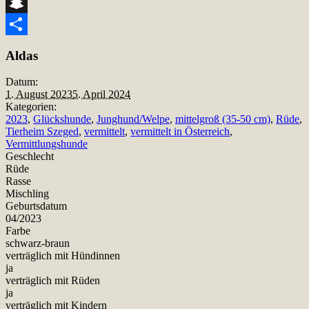
Telegram
Snapchat
Teilen
Aldas
Datum:
1. August 2023
5. April 2024
Kategorien:
2023
,
Glückshunde
,
Junghund/Welpe
,
mittelgroß (35-50 cm)
,
Rüde
,
Tierheim Szeged
,
vermittelt
,
vermittelt in Österreich
,
Vermittlungshunde
Geschlecht
Rüde
Rasse
Mischling
Geburtsdatum
04/2023
Farbe
schwarz-braun
verträglich mit Hündinnen
ja
verträglich mit Rüden
ja
verträglich mit Kindern