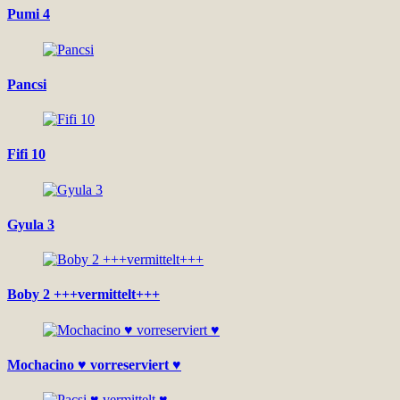
Pumi 4
Pancsi
Fifi 10
Gyula 3
Boby 2 +++vermittelt+++
Mochacino ♥ vorreserviert ♥