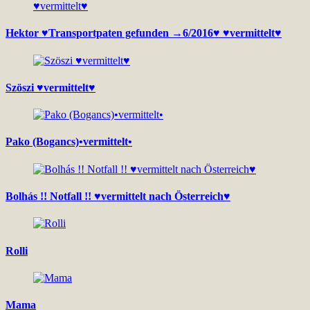
Hektor ♥Transportpaten gefunden →6/2016♥ ♥vermittelt♥
Szöszi ♥vermittelt♥
Pako (Bogancs)•vermittelt•
Bolhás !! Notfall !! ♥vermittelt nach Österreich♥
Rolli
Mama