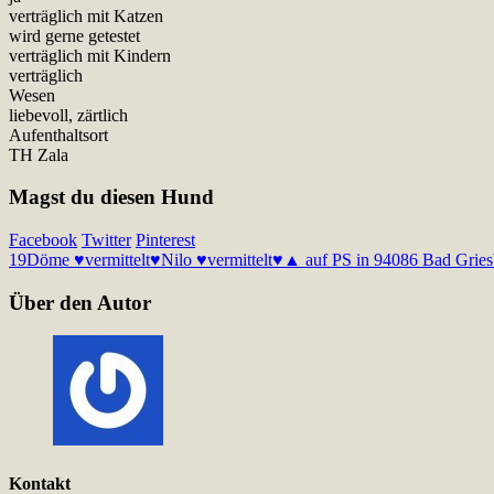
verträglich mit Katzen
wird gerne getestet
verträglich mit Kindern
verträglich
Wesen
liebevoll, zärtlich
Aufenthaltsort
TH Zala
Magst du diesen Hund
Facebook
Twitter
Pinterest
19
Döme ♥vermittelt♥
Nilo ♥vermittelt♥▲ auf PS in 94086 Bad Grie
Über den Autor
Kontakt