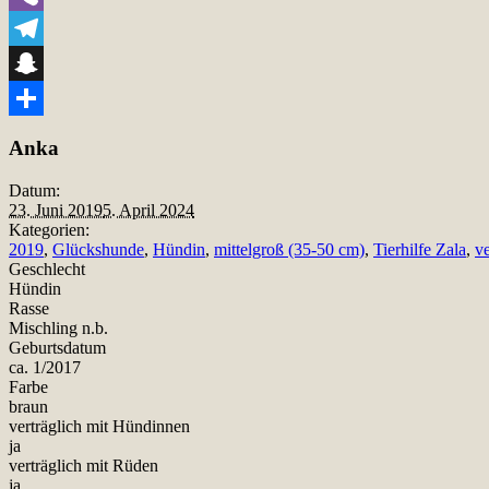
Viber
Telegram
Snapchat
Teilen
Anka
Datum:
23. Juni 2019
5. April 2024
Kategorien:
2019
,
Glückshunde
,
Hündin
,
mittelgroß (35-50 cm)
,
Tierhilfe Zala
,
ve
Geschlecht
Hündin
Rasse
Mischling n.b.
Geburtsdatum
ca. 1/2017
Farbe
braun
verträglich mit Hündinnen
ja
verträglich mit Rüden
ja