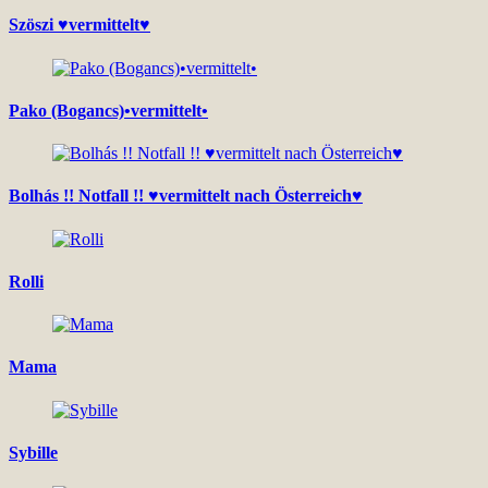
Szöszi ♥vermittelt♥
Pako (Bogancs)•vermittelt•
Bolhás !! Notfall !! ♥vermittelt nach Österreich♥
Rolli
Mama
Sybille