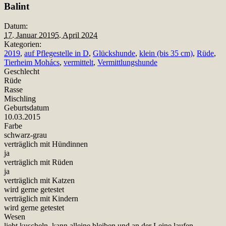
Balint
Datum:
17. Januar 2019
5. April 2024
Kategorien:
2019
,
auf Pflegestelle in D
,
Glückshunde
,
klein (bis 35 cm)
,
Rüde
,
Tierheim Mohács
,
vermittelt
,
Vermittlungshunde
Geschlecht
Rüde
Rasse
Mischling
Geburtsdatum
10.03.2015
Farbe
schwarz-grau
verträglich mit Hündinnen
ja
verträglich mit Rüden
ja
verträglich mit Katzen
wird gerne getestet
verträglich mit Kindern
wird gerne getestet
Wesen
liebt kuscheln, kann alleine bleiben und an der Leine laufen