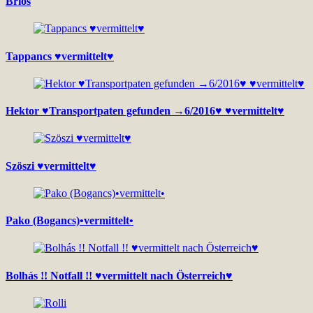
Brios
Tappancs ♥vermittelt♥
Hektor ♥Transportpaten gefunden →6/2016♥ ♥vermittelt♥
Szöszi ♥vermittelt♥
Pako (Bogancs)•vermittelt•
Bolhás !! Notfall !! ♥vermittelt nach Österreich♥