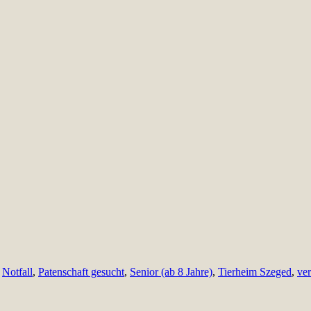
,
Notfall
,
Patenschaft gesucht
,
Senior (ab 8 Jahre)
,
Tierheim Szeged
,
ver