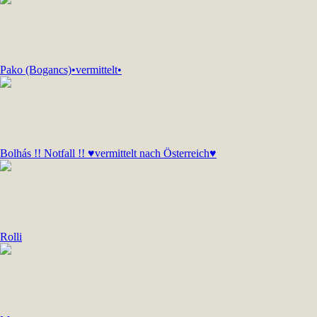
Pako (Bogancs)•vermittelt•
Bolhás !! Notfall !! ♥vermittelt nach Österreich♥
Rolli