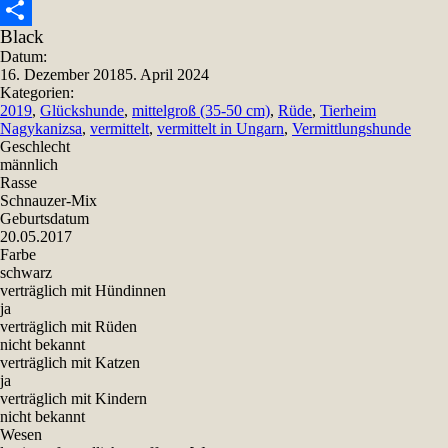
Snapchat
Black
Teilen
Datum:
16. Dezember 2018
5. April 2024
Kategorien:
2019
,
Glückshunde
,
mittelgroß (35-50 cm)
,
Rüde
,
Tierheim
Nagykanizsa
,
vermittelt
,
vermittelt in Ungarn
,
Vermittlungshunde
Geschlecht
männlich
Rasse
Schnauzer-Mix
Geburtsdatum
20.05.2017
Farbe
schwarz
verträglich mit Hündinnen
ja
verträglich mit Rüden
nicht bekannt
verträglich mit Katzen
ja
verträglich mit Kindern
nicht bekannt
Wesen