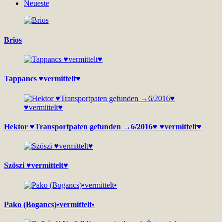
Neueste
Brios
Tappancs ♥vermittelt♥
Hektor ♥Transportpaten gefunden →6/2016♥ ♥vermittelt♥
Szöszi ♥vermittelt♥
Pako (Bogancs)•vermittelt•