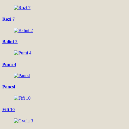
Rozi 7
Balint 2
Pumi 4
Pancsi
Fifi 10