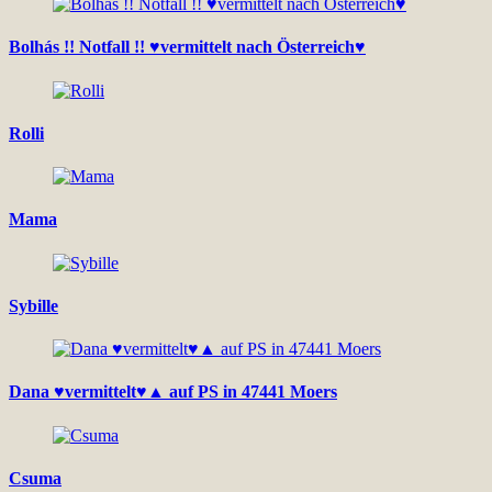
Bolhás !! Notfall !! ♥vermittelt nach Österreich♥
Rolli
Mama
Sybille
Dana ♥vermittelt♥▲ auf PS in 47441 Moers
Csuma