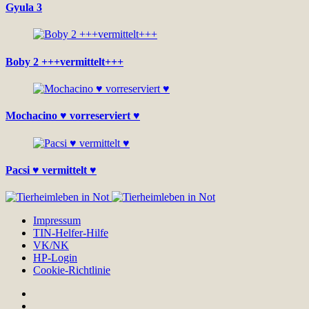
Gyula 3
Boby 2 +++vermittelt+++
Mochacino ♥ vorreserviert ♥
Pacsi ♥ vermittelt ♥
Impressum
TIN-Helfer-Hilfe
VK/NK
HP-Login
Cookie-Richtlinie