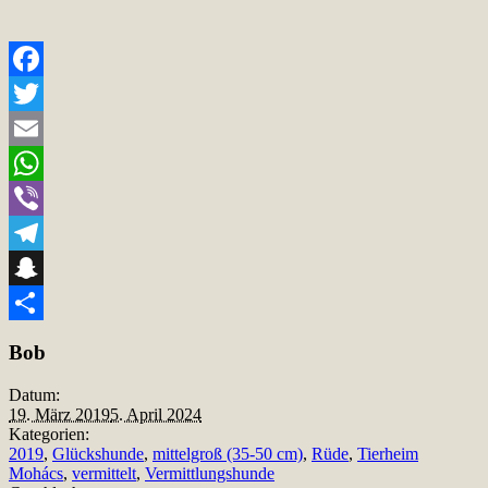
Facebook
Twitter
Email
WhatsApp
Viber
Telegram
Snapchat
Teilen
Bob
Datum:
19. März 2019
5. April 2024
Kategorien:
2019
,
Glückshunde
,
mittelgroß (35-50 cm)
,
Rüde
,
Tierheim
Mohács
,
vermittelt
,
Vermittlungshunde