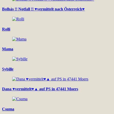
Bolhás !! Notfall !! ♥vermittelt nach Österreich♥
Rolli
Mama
Sybille
Dana ♥vermittelt♥▲ auf PS in 47441 Moers
Csuma