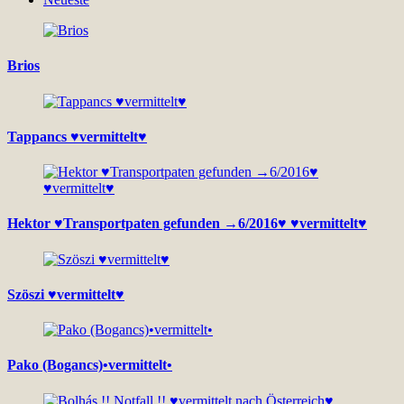
Brios
Tappancs ♥vermittelt♥
Hektor ♥Transportpaten gefunden →6/2016♥ ♥vermittelt♥
Szöszi ♥vermittelt♥
Pako (Bogancs)•vermittelt•