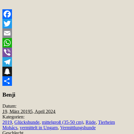
Facebook
Twitter
Email
WhatsApp
Viber
Telegram
Snapchat
Teilen
Benji
Datum:
19. März 2019
5. April 2024
Kategorien:
2019
,
Glückshunde
,
mittelgroß (35-50 cm)
,
Rüde
,
Tierheim
Mohács
,
vermittelt in Ungarn
,
Vermittlungshunde
Geschlecht