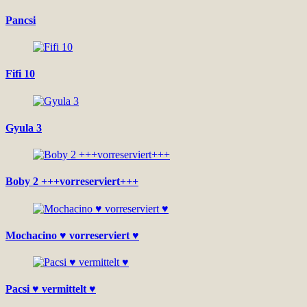
Pancsi
Fifi 10
Gyula 3
Boby 2 +++vorreserviert+++
Mochacino ♥ vorreserviert ♥
Pacsi ♥ vermittelt ♥