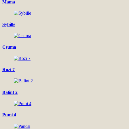
Mama
Sybille
Csuma
Rozi 7
Balint 2
Pumi 4