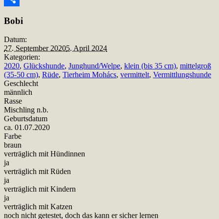
Teilen
Bobi
Datum:
27. September 2020
5. April 2024
Kategorien:
2020
,
Glückshunde
,
Junghund/Welpe
,
klein (bis 35 cm)
,
mittelgroß
(35-50 cm)
,
Rüde
,
Tierheim Mohács
,
vermittelt
,
Vermittlungshunde
Geschlecht
männlich
Rasse
Mischling n.b.
Geburtsdatum
ca. 01.07.2020
Farbe
braun
verträglich mit Hündinnen
ja
verträglich mit Rüden
ja
verträglich mit Kindern
ja
verträglich mit Katzen
noch nicht getestet, doch das kann er sicher lernen