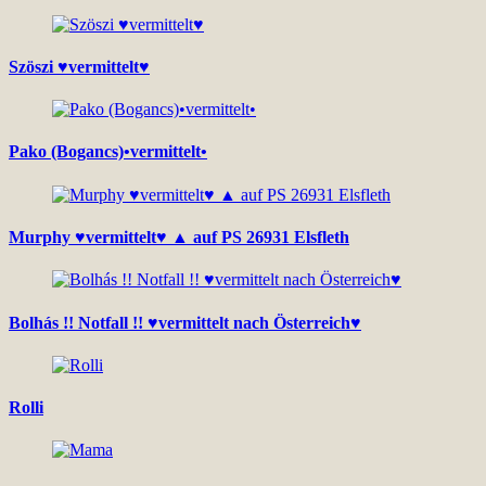
Szöszi ♥vermittelt♥
Pako (Bogancs)•vermittelt•
Murphy ♥vermittelt♥ ▲ auf PS 26931 Elsfleth
Bolhás !! Notfall !! ♥vermittelt nach Österreich♥
Rolli