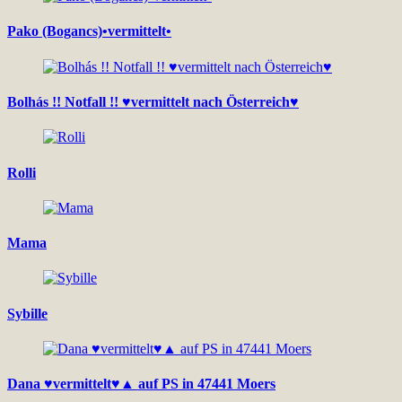
Pako (Bogancs)•vermittelt•
Bolhás !! Notfall !! ♥vermittelt nach Österreich♥
Rolli
Mama
Sybille
Dana ♥vermittelt♥▲ auf PS in 47441 Moers