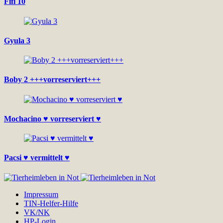
Fifi 10
Gyula 3
Boby 2 +++vorreserviert+++
Mochacino ♥ vorreserviert ♥
Pacsi ♥ vermittelt ♥
Impressum
TIN-Helfer-Hilfe
VK/NK
HP-Login