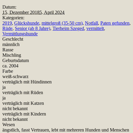
Datum:
15. Dezember 2018
5. April 2024
Kategorien:
2019
,
Glückshunde
,
mittelgroß (35-50 cm)
,
Notfall
,
Paten gefunden
,
Rüde
,
Senior (ab 8 Jahre)
,
Tierheim Szeged
,
vermittelt
,
Vermittlungshunde
Geschlecht
männlich
Rasse
Mischling
Geburtsdatum
ca. 2004
Farbe
weiß-schwarz
verträglich mit Hündinnen
ja
verträglich mit Rüden
ja
verträglich mit Katzen
nicht bekannt
verträglich mit Kindern
nicht bekannt
Wesen
ängstlich, fasst Vertrauen, lebt mit mehreren Hunden und Menschen