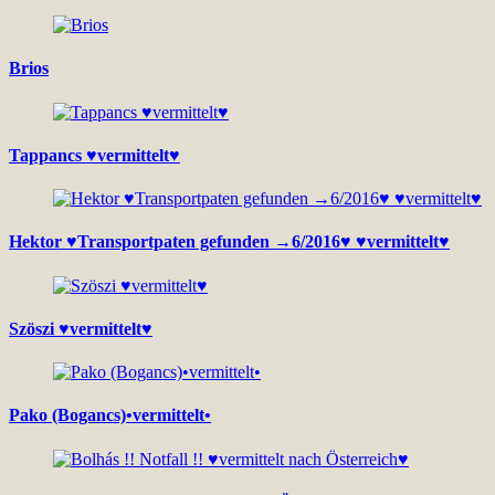
Brios
Tappancs ♥vermittelt♥
Hektor ♥Transportpaten gefunden →6/2016♥ ♥vermittelt♥
Szöszi ♥vermittelt♥
Pako (Bogancs)•vermittelt•