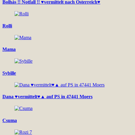
Bolhás !! Notfall !! ♥vermittelt nach Österreich♥
Rolli
Mama
Sybille
Dana ♥vermittelt♥▲ auf PS in 47441 Moers
Csuma