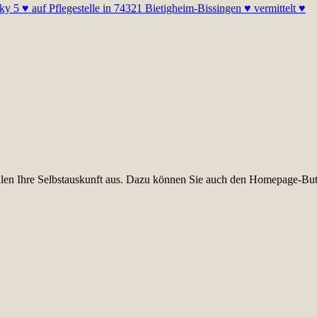
y 5 ♥ auf Pflegestelle in 74321 Bietigheim-Bissingen ♥ vermittelt ♥
füllen Ihre Selbstauskunft aus. Dazu können Sie auch den Homepage-But