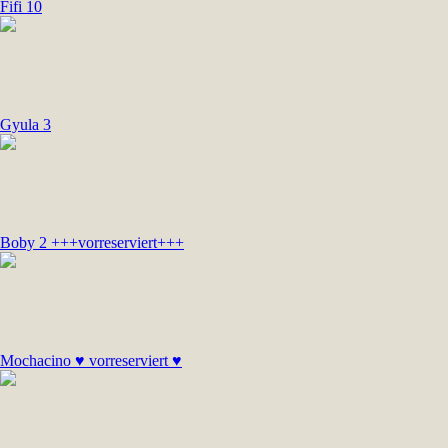
Fifi 10
Gyula 3
Boby 2 +++vorreserviert+++
Mochacino ♥ vorreserviert ♥