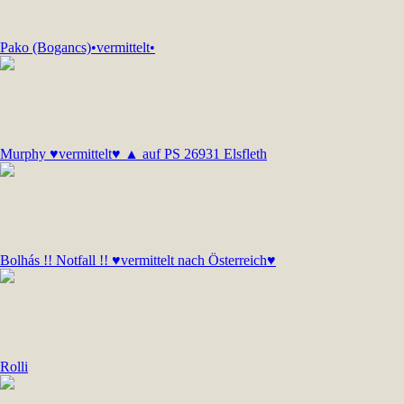
Pako (Bogancs)•vermittelt•
Murphy ♥vermittelt♥ ▲ auf PS 26931 Elsfleth
Bolhás !! Notfall !! ♥vermittelt nach Österreich♥
Rolli