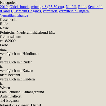
Kategorien:
2019
,
Glückshunde
,
mittelgroß (35-50 cm)
,
Notfall
,
Rüde
,
Senior (ab
8 Jahre)
,
Tierheim Bogancs
,
vermittelt
,
vermittelt in Ungarn
,
Vermittlungshunde
Geschlecht
Rüde
Rasse
Polnischer Niederungshütehund-Mix
Geburtsdatum
ca. 8/2009
Farbe
grau
verträglich mit Hündinnen
ja
verträglich mit Rüden
ja
verträglich mit Katzen
nicht bekannt
verträglich mit Kindern
ja
Wesen
Familienhund, Anfängerhund
Aufenthaltsort
TH Bogancs
Magst du diesen Hund