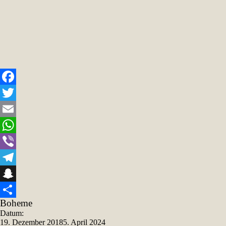
Facebook
Twitter
Email
WhatsApp
Viber
Telegram
Snapchat
Boheme
Teilen
Datum:
19. Dezember 2018
5. April 2024