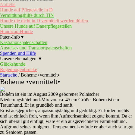
Notfelle
Hunde auf Pflegestelle in D
Vermittlungshilfe durch TIN
Hunde die nicht in D vermittelt werden dürfen
Unsere Hunde auf Dauerpflegestellen
Handicap-Hunde
Paten-Info▼
Kastrationspatenschaften
Ausreise- und Transportpatenschaften
Spenden und Hilfe
Unsere ehemaligen ▼
Glückshunde
Regenbogenbrücke
Startseite
/
Boheme •vermittelt•
Boheme •vermittelt•
Bohém ist ein im August 2009 geborener Polnischer
Niederungshütehund-Mix von ca. 45 cm Größe. Bohem ist ein
Traumhund. Er ist grundlieb und sanft.
Er ist ausgeglichen, anpassungsfähig und geduldig. Er fordert nichts
und ist einfach froh, wenn ihm Aufmerksamkeit zugute kommt. Da er
sich überall gut einfügt, wäre er ein ausgezeichneter Familienhund.
Aufgrund seines ruhigeren Temperaments würde er aber auch sehr gut
zu Senioren passen.