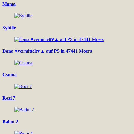
Mama
Sybille
Dana ♥vermittelt♥▲ auf PS in 47441 Moers
Csuma
Rozi 7
Balint 2