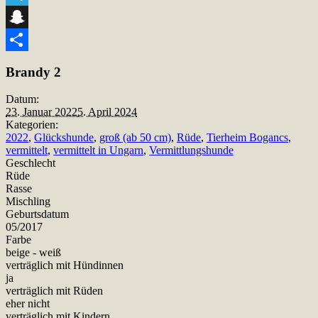
Telegram
Snapchat
Teilen
Brandy 2
Datum:
23. Januar 2022
5. April 2024
Kategorien:
2022
,
Glückshunde
,
groß (ab 50 cm)
,
Rüde
,
Tierheim Bogancs
,
vermittelt
,
vermittelt in Ungarn
,
Vermittlungshunde
Geschlecht
Rüde
Rasse
Mischling
Geburtsdatum
05/2017
Farbe
beige - weiß
verträglich mit Hündinnen
ja
verträglich mit Rüden
eher nicht
verträglich mit Kindern