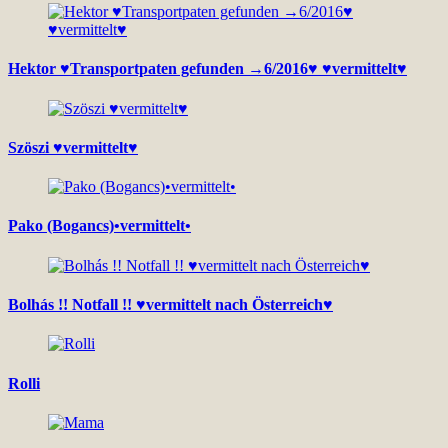
Hektor ♥Transportpaten gefunden →6/2016♥ ♥vermittelt♥
Szöszi ♥vermittelt♥
Pako (Bogancs)•vermittelt•
Bolhás !! Notfall !! ♥vermittelt nach Österreich♥
Rolli