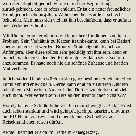
wurde er adoptiert, jedoch wurde er mit der Begründung
zurückgebracht, dass er öfters entläuft. Er ist ein netter freundlicher
Hund, jedoch sehr ängstlich. Wahrscheinlich wurde er schlecht
behandelt. Man muss sich viel mit ihm beschäftigen, dass er auftaut
und Vertrauen schöpft.
Mit Rüden kommt er nicht so gut klar, aber Hündinnen sind kein
Problem. Sein Verhältnis zu Katzen ist unbekannt, kann bei Bedarf
aber gerne getestet werden. Brandy könnte eigentlich auch zu
Anfängern, aber diese sollten sehr geduldig mit ihm sein, denn er
braucht nach den schlechten Erfahrungen einfach seine Zeit um
anzukommen. Er hatte noch nie ein schönes Zuhause und hat den
Mut verloren.
In liebevollen Händen würde er sich ganz bestimmt zu einem tollen
Familienhund entwickeln. Gerne kann er auch zu älteren Kindern
oder älteren Menschen. An der Leine läuft er wunderbar und zieht
auch nicht. Wer verliert sein Herz an den freundlichen Schatz???
Brandy hat eine Schulterhöhe von 65 cm und wiegt ca 35 kg. Er ist
auch schon startklar und wird geimpft, gechipt, kastriert, entwurmt,
mit EU Heimtierausweis und einem kleinen Schnelltest auf
Reisekrankheiten reisen dürfen.
Aktuell befindet er sich im Tierheim Zalaegerszeg.