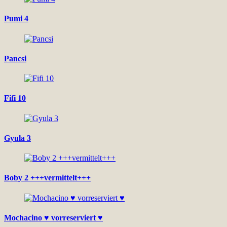
Pumi 4
Pancsi
Fifi 10
Gyula 3
Boby 2 +++vermittelt+++
Mochacino ♥ vorreserviert ♥