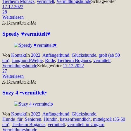
Tierheim Mohács
,
vermittelt
,
Vermittlungshunde
Schlagwörter
17.12.2022
28
Weiterlesen
4. Dezember 2022
Speedy ♥vermittelt♥
Von
Kontakt
In
2022
,
Anfängerhund
,
Glückshunde
,
groß (ab 50
cm)
,
Junghund/Welpe
,
Rüde
,
Tierheim Bogancs
,
vermittelt
,
Vermittlungshunde
Schlagwörter
17.12.2022
27
Weiterlesen
3. Dezember 2022
Suzy 4 •vermittelt•
Von
Kontakt
In
2022
,
Anfängerhund
,
Glückshunde
,
Hunde_für_Senioren
,
Hündin
,
katzenfreundlich
,
mittelgroß (35-50
cm)
,
Tierheim Bogancs
,
vermittelt
,
vermittelt in Ungarn
,
Vermittlungshunde