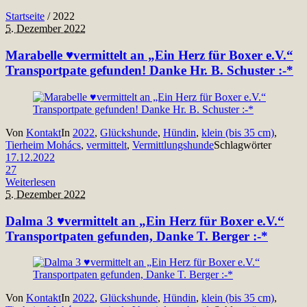
Startseite
/
2022
5. Dezember 2022
Marabelle ♥vermittelt an „Ein Herz für Boxer e.V.“
Transportpate gefunden! Danke Hr. B. Schuster :-*
Von
Kontakt
In
2022
,
Glückshunde
,
Hündin
,
klein (bis 35 cm)
,
Tierheim Mohács
,
vermittelt
,
Vermittlungshunde
Schlagwörter
17.12.2022
27
Weiterlesen
5. Dezember 2022
Dalma 3 ♥vermittelt an „Ein Herz für Boxer e.V.“
Transportpaten gefunden, Danke T. Berger :-*
Von
Kontakt
In
2022
,
Glückshunde
,
Hündin
,
klein (bis 35 cm)
,