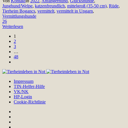
Von
Kontakt
In
2022
,
Anfängerhund
,
Glückshunde
,
Junghund/Welpe
,
katzenfreundlich
,
mittelgroß (35-50 cm)
,
Rüde
,
Tierheim Bogancs
,
vermittelt
,
vermittelt in Ungarn
,
Vermittlungshunde
26
Weiterlesen
1
2
3
…
48
Impressum
TIN-Helfer-Hilfe
VK/NK
HP-Login
Cookie-Richtlinie