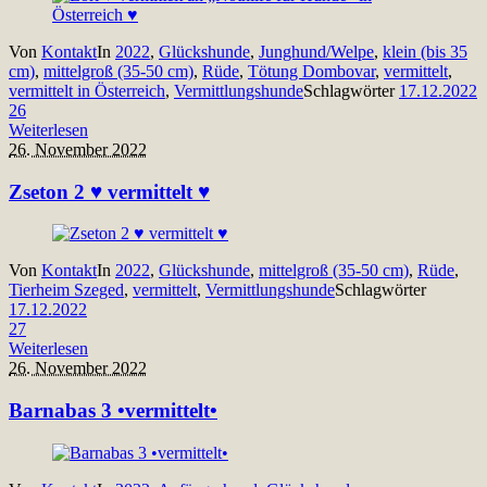
Von
Kontakt
In
2022
,
Glückshunde
,
Junghund/Welpe
,
klein (bis 35
cm)
,
mittelgroß (35-50 cm)
,
Rüde
,
Tötung Dombovar
,
vermittelt
,
vermittelt in Österreich
,
Vermittlungshunde
Schlagwörter
17.12.2022
26
Weiterlesen
26. November 2022
Zseton 2 ♥ vermittelt ♥
Von
Kontakt
In
2022
,
Glückshunde
,
mittelgroß (35-50 cm)
,
Rüde
,
Tierheim Szeged
,
vermittelt
,
Vermittlungshunde
Schlagwörter
17.12.2022
27
Weiterlesen
26. November 2022
Barnabas 3 •vermittelt•