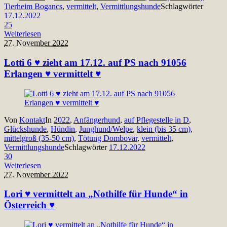
Tierheim Bogancs
,
vermittelt
,
Vermittlungshunde
Schlagwörter
17.12.2022
25
Weiterlesen
27. November 2022
Lotti 6 ♥ zieht am 17.12. auf PS nach 91056
Erlangen ♥ vermittelt ♥
Von
Kontakt
In
2022
,
Anfängerhund
,
auf Pflegestelle in D
,
Glückshunde
,
Hündin
,
Junghund/Welpe
,
klein (bis 35 cm)
,
mittelgroß (35-50 cm)
,
Tötung Dombovar
,
vermittelt
,
Vermittlungshunde
Schlagwörter
17.12.2022
30
Weiterlesen
27. November 2022
Lori ♥ vermittelt an „Nothilfe für Hunde“ in
Österreich ♥