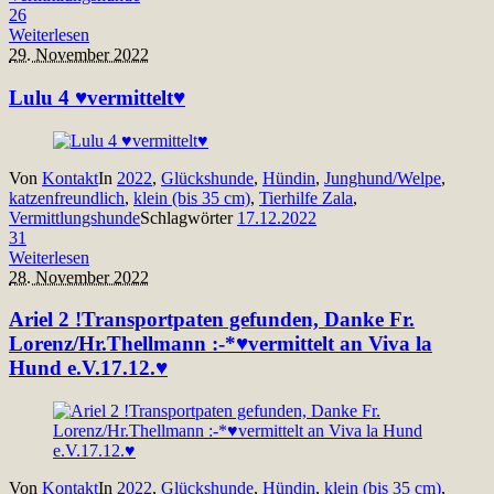
26
Weiterlesen
29. November 2022
Lulu 4 ♥vermittelt♥
Von
Kontakt
In
2022
,
Glückshunde
,
Hündin
,
Junghund/Welpe
,
katzenfreundlich
,
klein (bis 35 cm)
,
Tierhilfe Zala
,
Vermittlungshunde
Schlagwörter
17.12.2022
31
Weiterlesen
28. November 2022
Ariel 2 !Transportpaten gefunden, Danke Fr.
Lorenz/Hr.Thellmann :-*♥vermittelt an Viva la
Hund e.V.17.12.♥
Von
Kontakt
In
2022
,
Glückshunde
,
Hündin
,
klein (bis 35 cm)
,