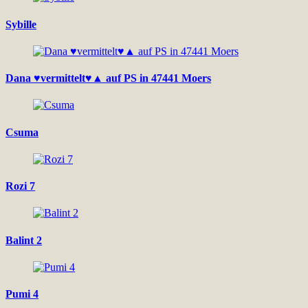
Sybille
Dana ♥vermittelt♥▲ auf PS in 47441 Moers
Csuma
Rozi 7
Balint 2
Pumi 4