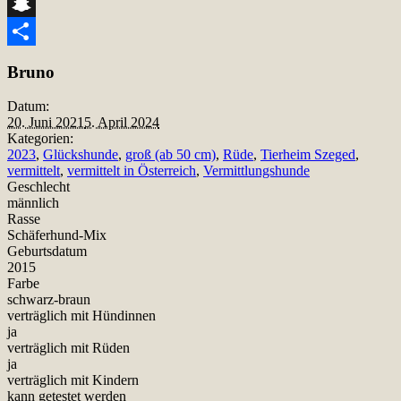
Telegram
Snapchat
Teilen
Bruno
Datum:
20. Juni 2021
5. April 2024
Kategorien:
2023
,
Glückshunde
,
groß (ab 50 cm)
,
Rüde
,
Tierheim Szeged
,
vermittelt
,
vermittelt in Österreich
,
Vermittlungshunde
Geschlecht
männlich
Rasse
Schäferhund-Mix
Geburtsdatum
2015
Farbe
schwarz-braun
verträglich mit Hündinnen
ja
verträglich mit Rüden
ja
verträglich mit Kindern
kann getestet werden