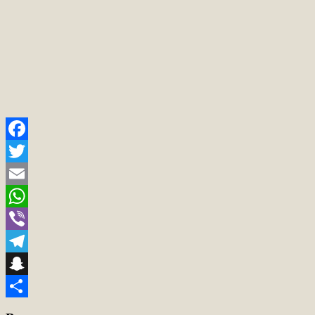
Facebook
Twitter
Email
WhatsApp
Viber
Telegram
Snapchat
Teilen