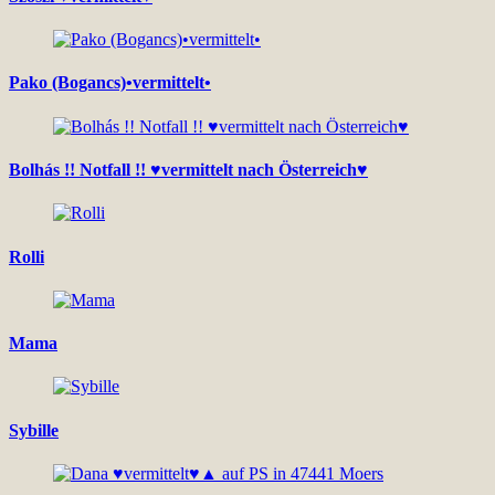
Pako (Bogancs)•vermittelt•
Bolhás !! Notfall !! ♥vermittelt nach Österreich♥
Rolli
Mama
Sybille