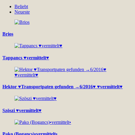
Beliebt
Neueste
Brios
Tappancs ♥vermittelt♥
Hektor ♥Transportpaten gefunden →6/2016♥ ♥vermittelt♥
Szöszi ♥vermittelt♥
Pako (Bogancs)•vermittelt•