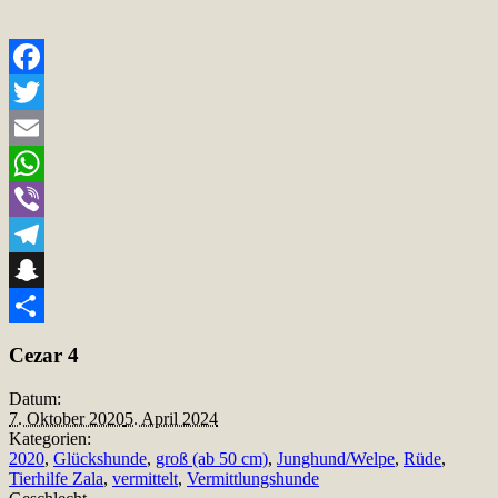
Facebook
Twitter
Email
WhatsApp
Viber
Telegram
Snapchat
Teilen
Cezar 4
Datum:
7. Oktober 2020
5. April 2024
Kategorien:
2020
,
Glückshunde
,
groß (ab 50 cm)
,
Junghund/Welpe
,
Rüde
,
Tierhilfe Zala
,
vermittelt
,
Vermittlungshunde