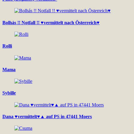
Bolhás !! Notfall !! ♥vermittelt nach Österreich♥
Rolli
Mama
Sybille
Dana ♥vermittelt♥▲ auf PS in 47441 Moers