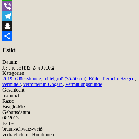
WhatsApp
Viber
Telegram
Snapchat
Teilen
Csiki
Datum:
13. Juli 2019
5. April 2024
Kategorien:
2019
,
Glückshunde
,
mittelgroß (35-50 cm)
,
Rüde
,
Tierheim Szeged
,
vermittelt
,
vermittelt in Ungarn
,
Vermittlungshunde
Geschlecht
männlich
Rasse
Beagle-Mix
Geburtsdatum
08/2013
Farbe
braun-schwarz-weiß
verträglich mit Hündinnen