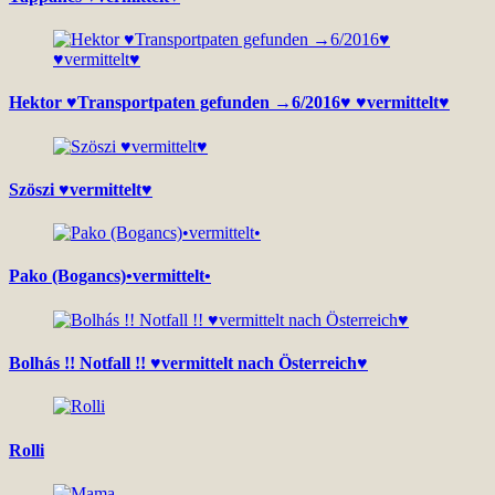
Hektor ♥Transportpaten gefunden →6/2016♥ ♥vermittelt♥
Szöszi ♥vermittelt♥
Pako (Bogancs)•vermittelt•
Bolhás !! Notfall !! ♥vermittelt nach Österreich♥
Rolli