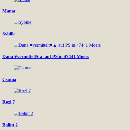
Mama
Sybille
Dana ♥vermittelt♥▲ auf PS in 47441 Moers
Csuma
Rozi 7
Balint 2