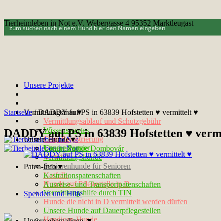
Tierheimleben in Not e.V. Webergasse 4 95352 Marktleugast
Unsere Projekte
Startseite
Vermittlungsinfo▼
/
DADDY auf PS in 63839 Hofstetten ♥ vermittelt ♥
Vermittlungsablauf und Schutzgebühr
Wissenswertes
DADDY auf PS in 63839 Hofstetten ♥ vermi
Chip-Registrierung
Unsere Hunde▼
Unsere Partner
Tötungshunde Dombovár
Kontakt
Vermittlungshunde
Seniorenhunde für Senioren
Paten-Info▼
Notfelle
Kastrationspatenschaften
Hunde auf Pflegestelle in D
Ausreise- und Transportpatenschaften
Vermittlungshilfe durch TIN
Spenden und Hilfe
Hunde die nicht in D vermittelt werden dürfen
Unsere Hunde auf Dauerpflegestellen
Handicap-Hunde
Unsere ehemaligen ▼