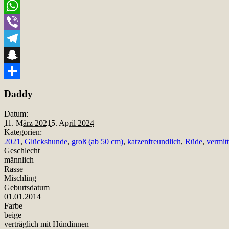
Email
WhatsApp
Viber
Telegram
Snapchat
Teilen
Daddy
Datum:
11. März 2021
5. April 2024
Kategorien:
2021
,
Glückshunde
,
groß (ab 50 cm)
,
katzenfreundlich
,
Rüde
,
vermitt
Geschlecht
männlich
Rasse
Mischling
Geburtsdatum
01.01.2014
Farbe
beige
verträglich mit Hündinnen