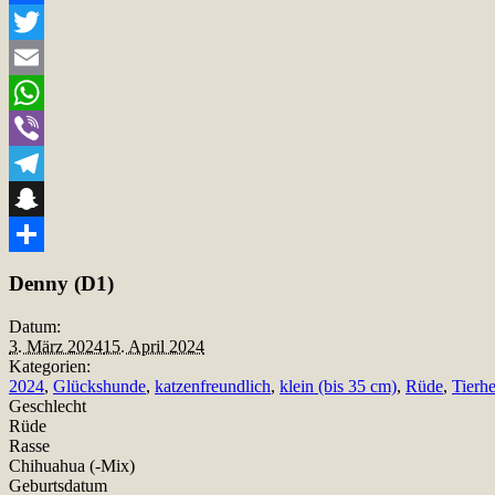
Facebook
Twitter
Email
WhatsApp
Viber
Telegram
Snapchat
Teilen
Denny (D1)
Datum:
3. März 2024
15. April 2024
Kategorien:
2024
,
Glückshunde
,
katzenfreundlich
,
klein (bis 35 cm)
,
Rüde
,
Tierh
Geschlecht
Rüde
Rasse
Chihuahua (-Mix)
Geburtsdatum