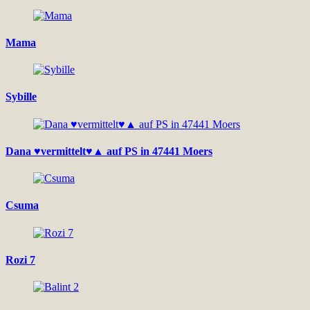
Mama
Sybille
Dana ♥vermittelt♥▲ auf PS in 47441 Moers
Csuma
Rozi 7