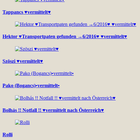
Tappancs ♥vermittelt♥
Hektor ♥Transportpaten gefunden →6/2016♥ ♥vermittelt♥
Szöszi ♥vermittelt♥
Pako (Bogancs)•vermittelt•
Bolhás !! Notfall !! ♥vermittelt nach Österreich♥
Rolli