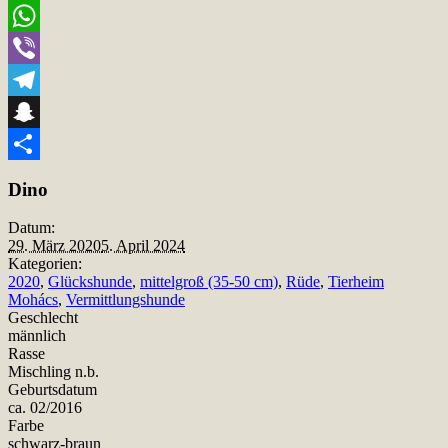
Email
WhatsApp
Viber
Telegram
Snapchat
Teilen
Dino
Datum:
29. März 2020
5. April 2024
Kategorien:
2020
,
Glückshunde
,
mittelgroß (35-50 cm)
,
Rüde
,
Tierheim
Mohács
,
Vermittlungshunde
Geschlecht
männlich
Rasse
Mischling n.b.
Geburtsdatum
ca. 02/2016
Farbe
schwarz-braun