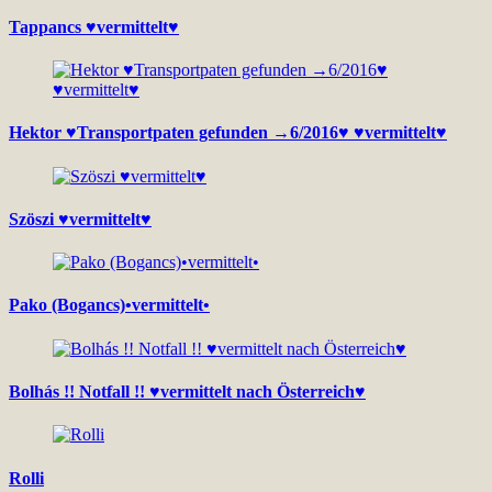
Tappancs ♥vermittelt♥
Hektor ♥Transportpaten gefunden →6/2016♥ ♥vermittelt♥
Szöszi ♥vermittelt♥
Pako (Bogancs)•vermittelt•
Bolhás !! Notfall !! ♥vermittelt nach Österreich♥
Rolli