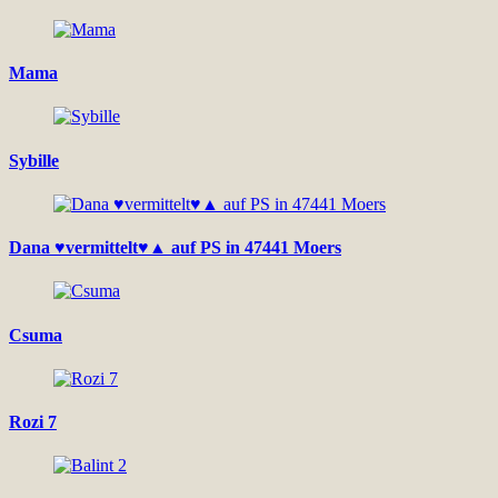
Mama
Sybille
Dana ♥vermittelt♥▲ auf PS in 47441 Moers
Csuma
Rozi 7