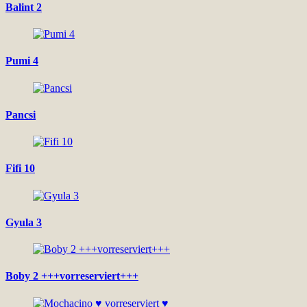
Balint 2
Pumi 4
Pancsi
Fifi 10
Gyula 3
Boby 2 +++vorreserviert+++