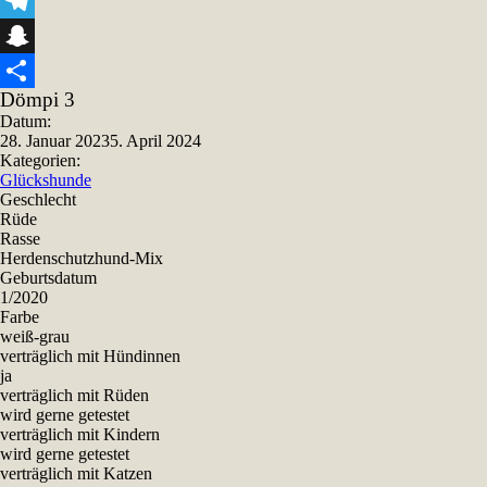
Viber
Telegram
Snapchat
Dömpi 3
Teilen
Datum:
28. Januar 2023
5. April 2024
Kategorien:
Glückshunde
Geschlecht
Rüde
Rasse
Herdenschutzhund-Mix
Geburtsdatum
1/2020
Farbe
weiß-grau
verträglich mit Hündinnen
ja
verträglich mit Rüden
wird gerne getestet
verträglich mit Kindern
wird gerne getestet
verträglich mit Katzen