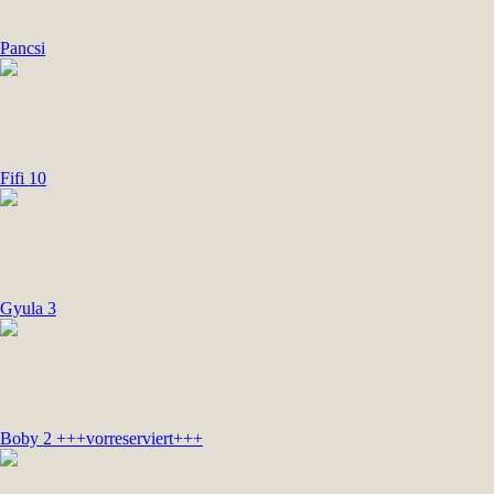
Pancsi
Fifi 10
Gyula 3
Boby 2 +++vorreserviert+++