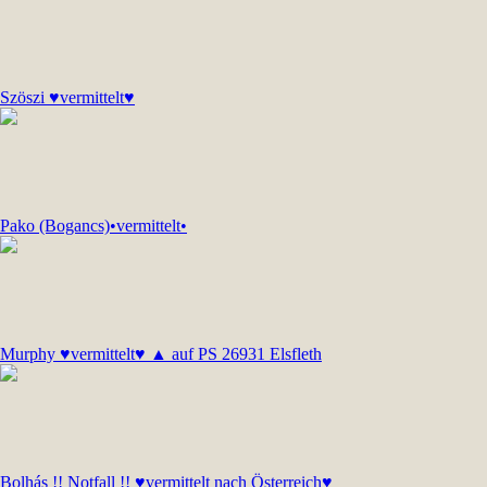
Szöszi ♥vermittelt♥
Pako (Bogancs)•vermittelt•
Murphy ♥vermittelt♥ ▲ auf PS 26931 Elsfleth
Bolhás !! Notfall !! ♥vermittelt nach Österreich♥