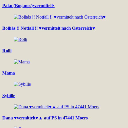
Pako (Bogancs)•vermittelt•
Bolhás !! Notfall !! ♥vermittelt nach Österreich♥
Rolli
Mama
Sybille
Dana ♥vermittelt♥▲ auf PS in 47441 Moers