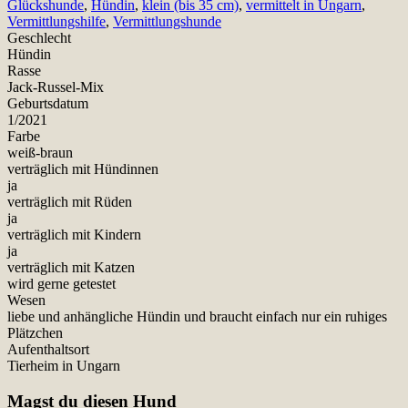
Glückshunde
,
Hündin
,
klein (bis 35 cm)
,
vermittelt in Ungarn
,
Vermittlungshilfe
,
Vermittlungshunde
Geschlecht
Hündin
Rasse
Jack-Russel-Mix
Geburtsdatum
1/2021
Farbe
weiß-braun
verträglich mit Hündinnen
ja
verträglich mit Rüden
ja
verträglich mit Kindern
ja
verträglich mit Katzen
wird gerne getestet
Wesen
liebe und anhängliche Hündin und braucht einfach nur ein ruhiges
Plätzchen
Aufenthaltsort
Tierheim in Ungarn
Magst du diesen Hund