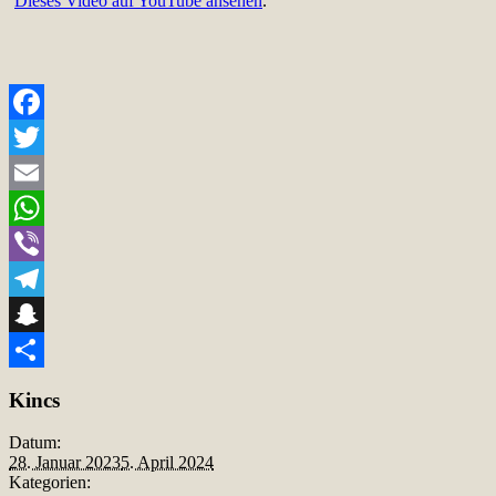
Dieses Video auf YouTube ansehen
.
Facebook
Twitter
Email
WhatsApp
Viber
Telegram
Snapchat
Teilen
Kincs
Datum:
28. Januar 2023
5. April 2024
Kategorien: