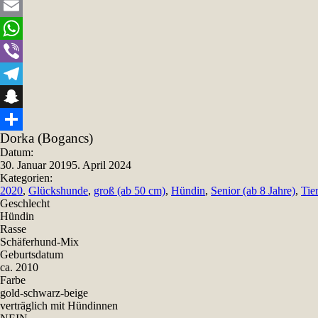
Twitter
Email
WhatsApp
Viber
Telegram
Snapchat
Dorka (Bogancs)
Teilen
Datum:
30. Januar 2019
5. April 2024
Kategorien:
2020
,
Glückshunde
,
groß (ab 50 cm)
,
Hündin
,
Senior (ab 8 Jahre)
,
Tie
Geschlecht
Hündin
Rasse
Schäferhund-Mix
Geburtsdatum
ca. 2010
Farbe
gold-schwarz-beige
verträglich mit Hündinnen