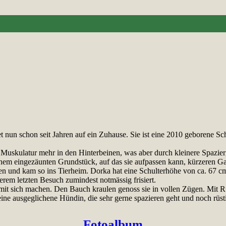
 nun schon seit Jahren auf ein Zuhause. Sie ist eine 2010 geborene Sch
 Muskulatur mehr in den Hinterbeinen, was aber durch kleinere Spazi
nem eingezäunten Grundstück, auf das sie aufpassen kann, kürzeren Ga
den und kam so ins Tierheim. Dorka hat eine Schulterhöhe von ca. 67 cm
em letzten Besuch zumindest notmässig frisiert.
mit sich machen. Den Bauch kraulen genoss sie in vollen Zügen. Mit Rüd
ine ausgeglichene Hündin, die sehr gerne spazieren geht und noch rüsti
Fotoalbum